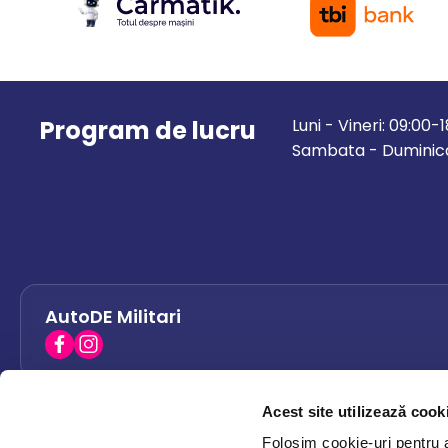
Program de lucru
Luni - Vineri: 09:00-
Sambata - Duminica
AutoDE Militari
Acest site utilizează cook
AutoDE Bacau
0758 338 428
Folosim cookie-uri pentru a 