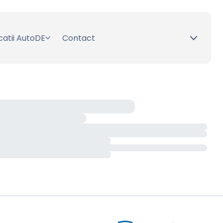
catii AutoDE
Contact