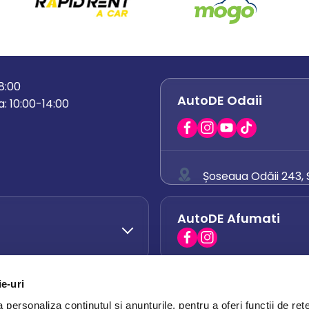
18:00
AutoDE Odaii
: 10:00-14:00
Șoseaua Odăii 243, S
0758 671 921
AutoDE Afumati
0742 444 194
office.odaii@auto
ie-uri
AutoDE Otopeni
0751 628 054
personaliza conținutul și anunțurile, pentru a oferi funcții de rețe