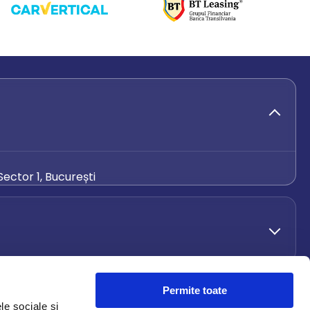
ector 1, București
de.ro
Permite toate
le sociale și