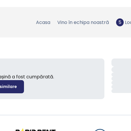
Acasa
Vino în echipa noastră
5
Lo
mașină a fost cumpărată.
 similare