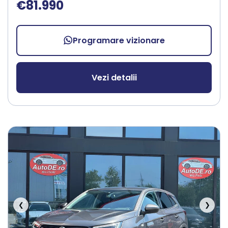
€81.990
Programare vizionare
Vezi detalii
❮
❯