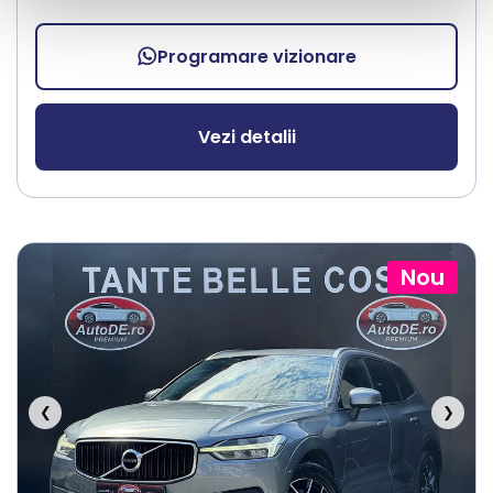
Programare vizionare
Vezi detalii
Nou
❮
❯