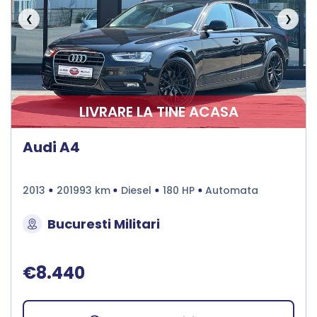
❮
❯
LIVRARE LA TINE ACASA
Audi A4
2013
201993 km
Diesel
180 HP
Automata
Bucuresti Militari
€8.440