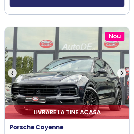
Nou
❮
❯
LIVRARE LA TINE ACASA
Porsche Cayenne