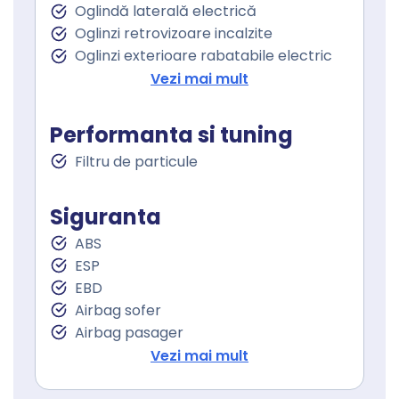
Oglindă laterală electrică
Oglinzi retrovizoare incalzite
Oglinzi exterioare rabatabile electric
Asistenta la franare
Vezi mai mult
Controlul tractiunii
Asistent staionare in rampa
Performanta si tuning
Spalare faruri
Filtru de particule
Lumini de zi
Lumini de zi LED
Stopuri LED
Siguranta
Sistem Start Stop
ABS
Senzori presiune roti
ESP
Frana parcare electrica
EBD
Servodirecţie
Airbag sofer
Airbag pasager
Isofix (puncte de prindere a scaunului
Vezi mai mult
pentru copii)