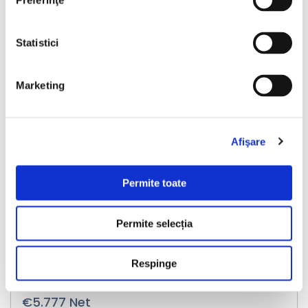
Preferinţe
❮
❯
Statistici
Marketing
LIVRARE LA TINE ACASA
Afişare
Ford Fiesta
Permite toate
2021
136150 km
Diesel
100 HP
Manuala
Permite selecția
Bucuresti Odaii
Respinge
TVA inclus si Deductibil
€6.990
€5.777 Net