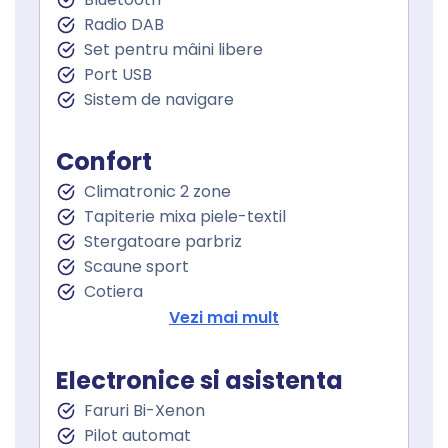
Radio DAB
Set pentru mâini libere
Port USB
Sistem de navigare
Confort
Climatronic 2 zone
Tapiterie mixa piele-textil
Stergatoare parbriz
Scaune sport
Cotiera
Volan de piele
Vezi mai mult
Volan cu comenzi
Senzor ploaie
Electronice si asistenta
Geamuri fata electrice
Faruri Bi-Xenon
Geamuri spate electrice
Pilot automat
Geamuri cu tenta