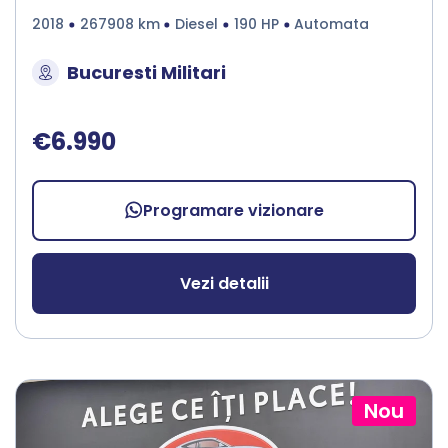
2018
267908 km
Diesel
190 HP
Automata
Bucuresti Militari
€6.990
Programare vizionare
Vezi detalii
Nou