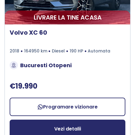
LIVRARE LA TINE ACASA
Volvo XC 60
2018
164950 km
Diesel
190 HP
Automata
Bucuresti Otopeni
€19.990
Programare vizionare
Vezi detalii