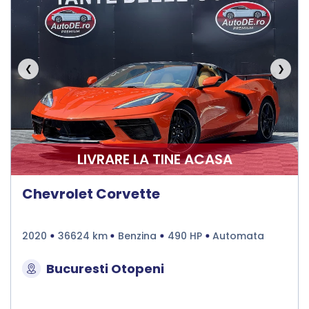
❮
❯
LIVRARE LA TINE ACASA
Chevrolet Corvette
2020
36624 km
Benzina
490 HP
Automata
Bucuresti Otopeni