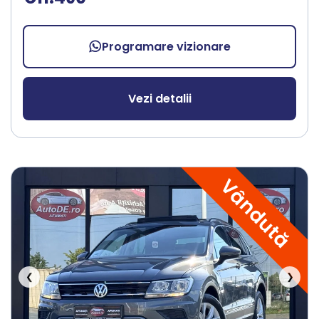
Programare vizionare
Vezi detalii
Vândută
❮
❯