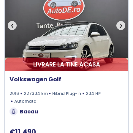
❮
❯
LIVRARE LA TINE ACASA
Volkswagen Golf
2016
227304 km
Hibrid Plug-in
204 HP
Automata
Bacau
€11.490