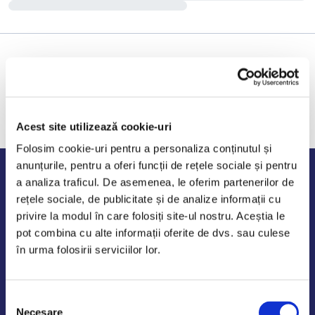
Acest site utilizează cookie-uri
Folosim cookie-uri pentru a personaliza conținutul și
anunțurile, pentru a oferi funcții de rețele sociale și pentru
Program de lucru
a analiza traficul. De asemenea, le oferim partenerilor de
rețele sociale, de publicitate și de analize informații cu
Luni - Vineri: 09:00-18:00
privire la modul în care folosiți site-ul nostru. Aceștia le
Sambata - Duminica: 10:00-14:00
pot combina cu alte informații oferite de dvs. sau culese
în urma folosirii serviciilor lor.
Selecția
AutoDE Odaii
Necesare