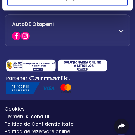
office.afumati@autode.ro
AutoDE Otopeni
0730 063 852
0730 063 851
office.bacau@autode.ro
0754 649 360
Partener
office.premium@autode.ro
Cookies
Termeni si conditii
Politica de Confidentialitate
Politica de rezervare online