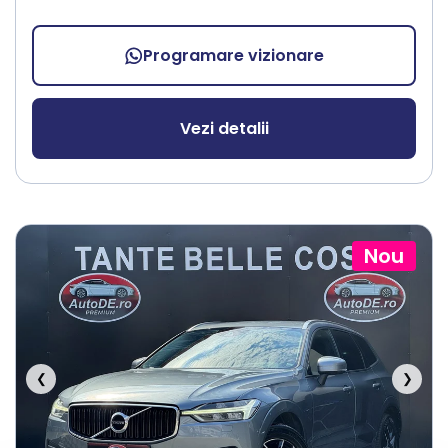
Programare vizionare
Vezi detalii
Nou
❮
❯