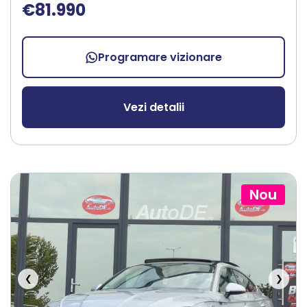
€81.990
Programare vizionare
Vezi detalii
Nou
❮
❯