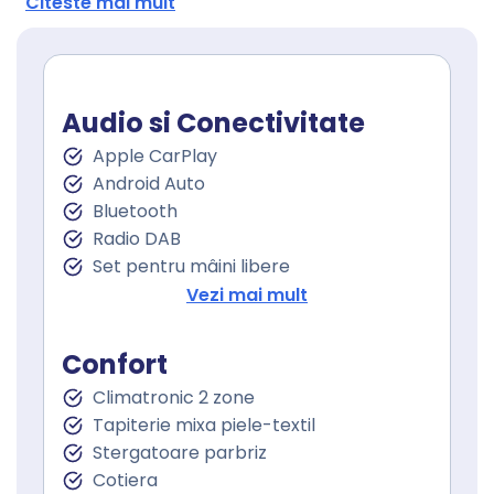
Citeste mai mult
Audio si Conectivitate
Apple CarPlay
Android Auto
Bluetooth
Radio DAB
Set pentru mâini libere
Port USB
Vezi mai mult
Incarcare telefon cu inductie
Sistem de navigare
Confort
Touchscreen
Climatronic 2 zone
Tapiterie mixa piele-textil
Stergatoare parbriz
Cotiera