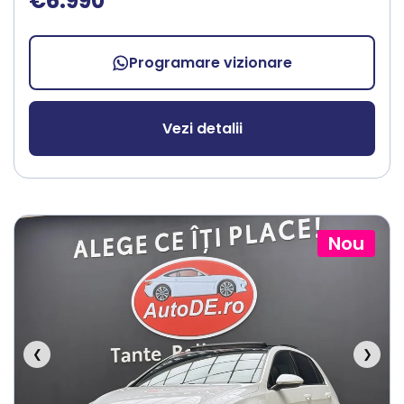
€6.990
Programare vizionare
Vezi detalii
Nou
❮
❯