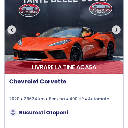
❮
❯
LIVRARE LA TINE ACASA
Chevrolet Corvette
2020
36624 km
Benzina
490 HP
Automata
Bucuresti Otopeni