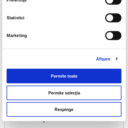
Preferinţe
Statistici
Nou
Marketing
Afişare
❮
❯
Permite toate
Permite selecția
LIVRARE LA TINE ACASA
Respinge
Porsche Cayenne