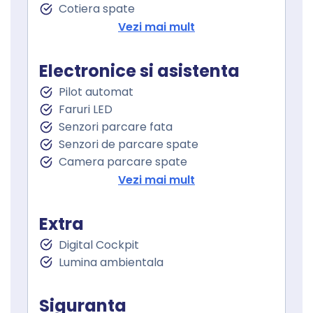
Cotiera spate
Volan de piele
Vezi mai mult
Volan cu comenzi
Keyless entry
Electronice si asistenta
Keyless go
Pilot automat
Pornire motor Keyless
Faruri LED
Senzor ploaie
Senzori parcare fata
Geamuri fata electrice
Senzori de parcare spate
Geamuri spate electrice
Camera parcare spate
Oglindă laterală electrică
Vezi mai mult
Oglinzi retrovizoare incalzite
Oglinzi exterioare rabatabile electric
Extra
Lane assist
Digital Cockpit
Controlul distantei
Lumina ambientala
Asistenta la franare
Controlul tractiunii
Lumini de zi
Siguranta