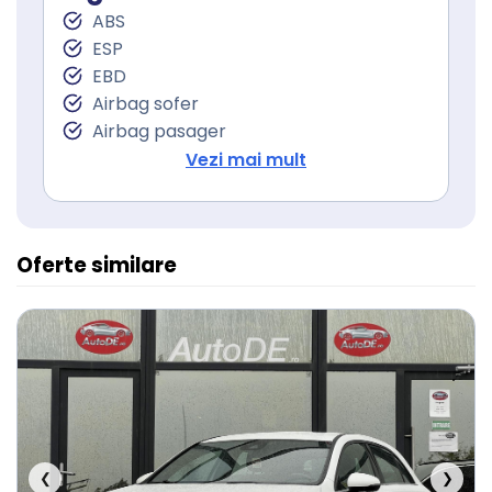
Lumini de zi LED
ABS
Proiectoare ceata
ESP
Senzori presiune roti
EBD
Frana parcare electrica
Airbag sofer
Servodirecţie
Airbag pasager
Isofix (puncte de prindere a scaunului
Vezi mai mult
pentru copii)
Oferte similare
❮
❯