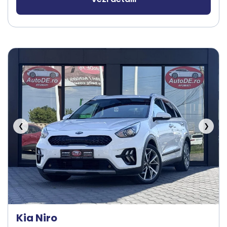
❮
❯
Kia Niro