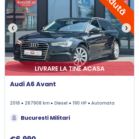
Vândută
❮
❯
LIVRARE LA TINE ACASA
Audi A6 Avant
2018
267908 km
Diesel
190 HP
Automata
Bucuresti Militari