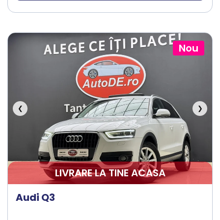
Nou
❮
❯
LIVRARE LA TINE ACASA
Audi Q3