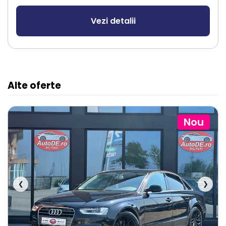
Vezi detalii
Alte oferte
Nou
❮
❯