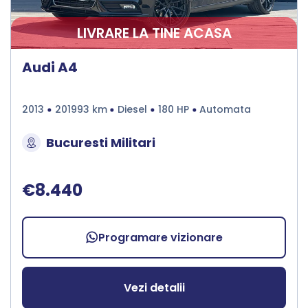
LIVRARE LA TINE ACASA
Audi A4
2013
201993 km
Diesel
180 HP
Automata
Bucuresti Militari
€8.440
Programare vizionare
Vezi detalii