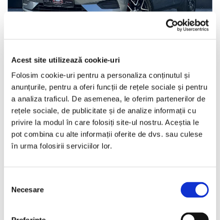
LIVRARE LA TINE ACASA
Volvo XC 60
Acest site utilizează cookie-uri
Folosim cookie-uri pentru a personaliza conținutul și
2018
164950 km
Diesel
190 HP
Automata
anunțurile, pentru a oferi funcții de rețele sociale și pentru
a analiza traficul. De asemenea, le oferim partenerilor de
Bucuresti Otopeni
rețele sociale, de publicitate și de analize informații cu
privire la modul în care folosiți site-ul nostru. Aceștia le
pot combina cu alte informații oferite de dvs. sau culese
€19.990
în urma folosirii serviciilor lor.
Programare vizionare
Selecția
Necesare
consimțământului
Vezi detalii