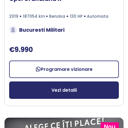
2019
187054 km
Benzina
130 HP
Automata
Bucuresti Militari
€9.990
Programare vizionare
Vezi detalii
Nou