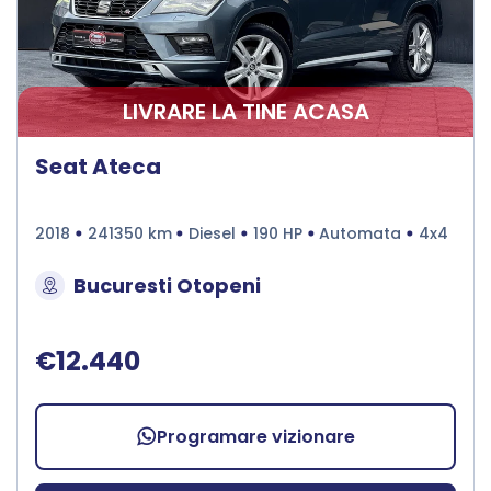
LIVRARE LA TINE ACASA
Seat Ateca
2018
241350 km
Diesel
190 HP
Automata
4x4
Bucuresti Otopeni
€12.440
Programare vizionare