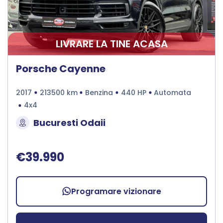
LIVRARE LA TINE ACASA
Porsche Cayenne
2017
213500 km
Benzina
440 HP
Automata
4x4
Bucuresti Odaii
€39.990
Programare vizionare