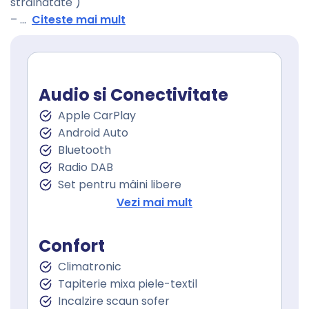
străinatate )
–
...
Citeste mai mult
Audio si Conectivitate
Apple CarPlay
Android Auto
Bluetooth
Radio DAB
Set pentru mâini libere
Port USB
Vezi mai mult
Touchscreen
Confort
Climatronic
Tapiterie mixa piele-textil
Incalzire scaun sofer