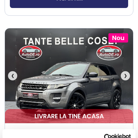
Nou
❮
❯
LIVRARE LA TINE ACASA
Land Rover Range Rover Evoque