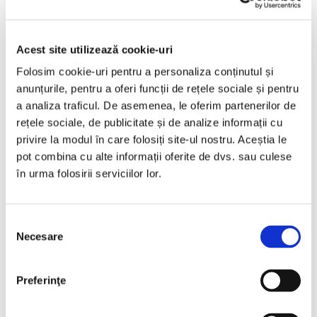
2015
167076 km
Diesel
190 HP
Automata
4x4
Acest site utilizează cookie-uri
Bucuresti Otopeni
Folosim cookie-uri pentru a personaliza conținutul și
anunțurile, pentru a oferi funcții de rețele sociale și pentru
€8.990
a analiza traficul. De asemenea, le oferim partenerilor de
rețele sociale, de publicitate și de analize informații cu
privire la modul în care folosiți site-ul nostru. Aceștia le
pot combina cu alte informații oferite de dvs. sau culese
Programare vizionare
în urma folosirii serviciilor lor.
Vezi detalii
Selecția
Necesare
consimțământului
Preferinţe
Nou