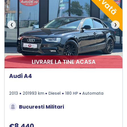
❮
❯
LIVRARE LA TINE ACASA
Audi A4
2013
201993 km
Diesel
180 HP
Automata
Bucuresti Militari
€8.440