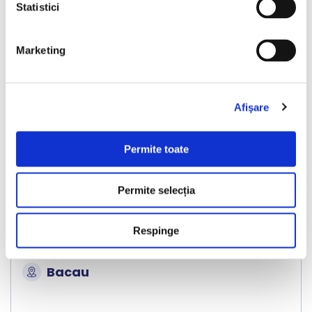
Statistici
Marketing
❮
❯
Afişare
Permite toate
LIVRARE LA TINE ACASA
Permite selecția
Volkswagen Golf
2016
227304 km
Hibrid Plug-in
204 HP
Respinge
Automata
Bacau