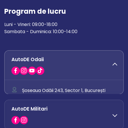
Program de lucru
Luni - Vineri: 09:00-18:00
Sambata - Duminica: 10:00-14:00
AutoDE Odaii
Șoseaua Odăii 243, Sector 1, București
0758 671 921
AutoDE Militari
0742 444 194
office.odaii@autode.ro