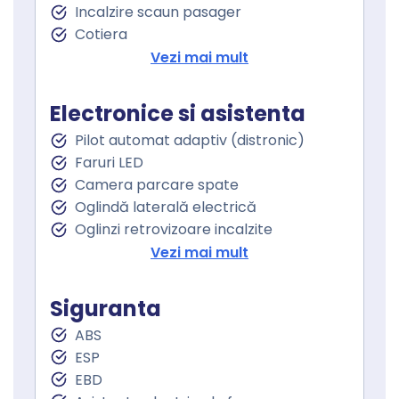
Incalzire scaun pasager
Cotiera
Cotiera spate
Vezi mai mult
Volan de piele
Volan cu comenzi
Electronice si asistenta
Volan multifunctional
Pilot automat adaptiv (distronic)
Volan cu schimbator de viteze
Faruri LED
Senzor ploaie
Camera parcare spate
Geamuri fata electrice
Oglindă laterală electrică
Geamuri spate electrice
Oglinzi retrovizoare incalzite
Geamuri cu tenta
Asistenta la franare
Vezi mai mult
Controlul tractiunii
Control coborare rampa
Siguranta
Asistent staionare in rampa
ABS
Spalare faruri
ESP
Lumini de zi
EBD
Lumini de zi LED