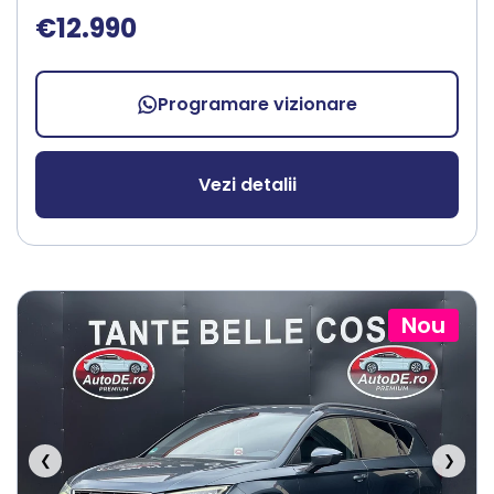
€12.990
Programare vizionare
Vezi detalii
Nou
❮
❯