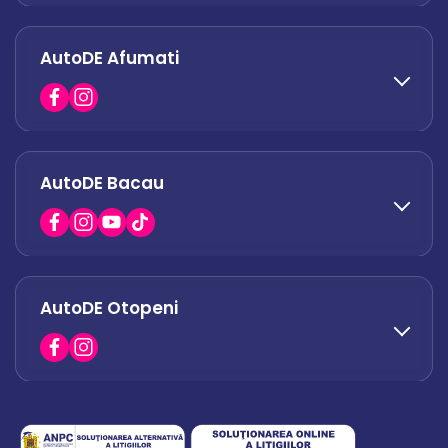
AutoDE Afumati
0758 338 428
office.militari@autode.ro
AutoDE Bacau
0751 628 054
office.afumati@autode.ro
AutoDE Otopeni
0730 063 852
0730 063 851
office.bacau@autode.ro