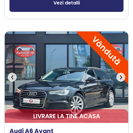
Vezi detalii
Vândută
❮
❯
LIVRARE LA TINE ACASA
Audi A6 Avant