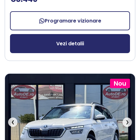
Programare vizionare
Vezi detalii
Nou
❮
❯