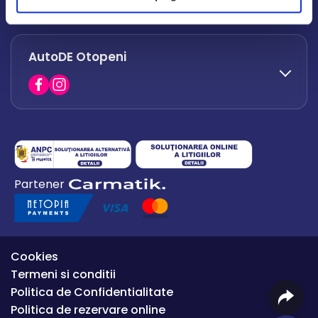
office.afumati@autode.ro
AutoDE Otopeni
0730 063 852
0730 063 851
office.bacau@autode.ro
0754 649 360
Partener
office.premium@autode.ro
Cookies
Termeni si conditii
Politica de Confidentialitate
Politica de rezervare online