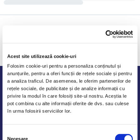
Acest site utilizează cookie-uri
Folosim cookie-uri pentru a personaliza conținutul și
anunțurile, pentru a oferi funcții de rețele sociale și pentru
Program de lucru
a analiza traficul. De asemenea, le oferim partenerilor de
rețele sociale, de publicitate și de analize informații cu
Luni - Vineri: 09:00-18:00
privire la modul în care folosiți site-ul nostru. Aceștia le
Sambata - Duminica: 10:00-14:00
pot combina cu alte informații oferite de dvs. sau culese
în urma folosirii serviciilor lor.
Selecția
AutoDE Odaii
Necesare