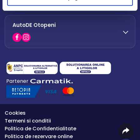
office.afumati@autode.ro
AutoDE Otopeni
0730 063 852
0730 063 851
office.bacau@autode.ro
0754 649 360
Partener
office.premium@autode.ro
Cookies
Termeni si conditii
Politica de Confidentialitate
Politica de rezervare online