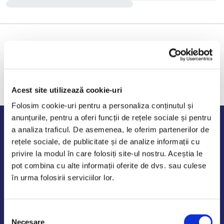
Acest site utilizează cookie-uri
Folosim cookie-uri pentru a personaliza conținutul și
anunțurile, pentru a oferi funcții de rețele sociale și pentru
Program de lucru
a analiza traficul. De asemenea, le oferim partenerilor de
rețele sociale, de publicitate și de analize informații cu
Luni - Vineri: 09:00-18:00
privire la modul în care folosiți site-ul nostru. Aceștia le
Sambata - Duminica: 10:00-14:00
pot combina cu alte informații oferite de dvs. sau culese
în urma folosirii serviciilor lor.
Selecția
AutoDE Odaii
Necesare