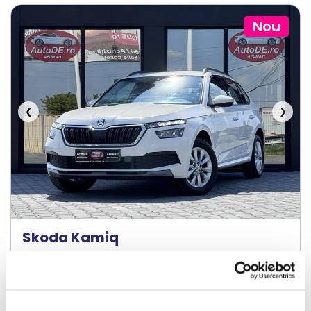
Nou
❮
❯
Skoda Kamiq
2019
197114 km
Diesel
116 HP
Manuala