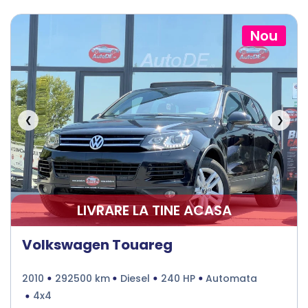
Nou
❮
❯
LIVRARE LA TINE ACASA
Volkswagen Touareg
2010
292500 km
Diesel
240 HP
Automata
4x4