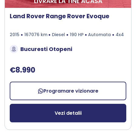
LIVRARE LA TINE ACASA
Land Rover Range Rover Evoque
2015
167076 km
Diesel
190 HP
Automata
4x4
Bucuresti Otopeni
€8.990
Programare vizionare
Vezi detalii