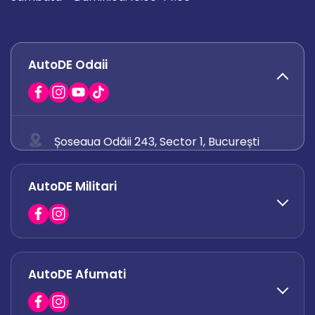
AutoDE Odaii
Șoseaua Odăii 243, Sector 1, București
0758 671 921
AutoDE Militari
0742 444 194
office.odaii@autode.ro
AutoDE Afumati
0758 338 428
office.militari@autode.ro