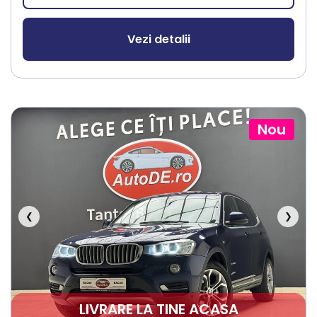
Vezi detalii
Nou
❮
❯
LIVRARE LA TINE ACASA