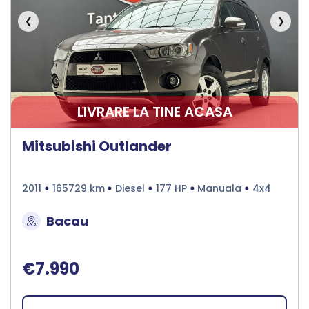
❮
❯
LIVRARE LA TINE ACASA
Mitsubishi Outlander
2011
165729 km
Diesel
177 HP
Manuala
4x4
Bacau
€7.990