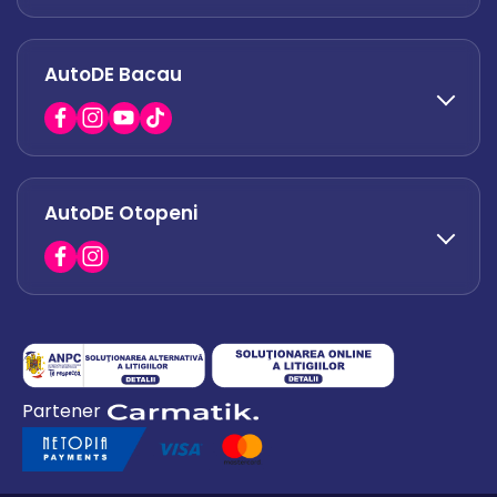
AutoDE Bacau
0751 628 054
office.afumati@autode.ro
AutoDE Otopeni
0730 063 852
0730 063 851
office.bacau@autode.ro
0754 649 360
Partener
office.premium@autode.ro