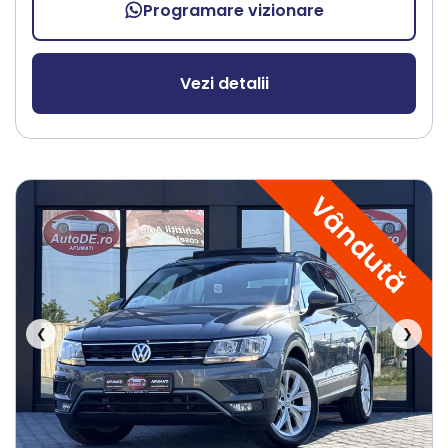
Programare vizionare
Vezi detalii
Vândută
❮
❯