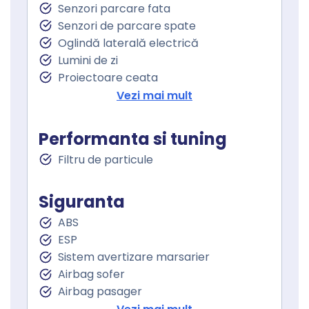
Senzori parcare fata
Senzori de parcare spate
Oglindă laterală electrică
Lumini de zi
Proiectoare ceata
Sistem Start Stop
Vezi mai mult
Senzori presiune roti
Servodirecţie
Performanta si tuning
Filtru de particule
Siguranta
ABS
ESP
Sistem avertizare marsarier
Airbag sofer
Airbag pasager
Airbag lateral șofer si pasager