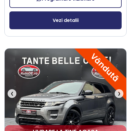
Vezi detalii
Vândută
❮
❯