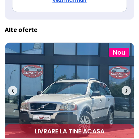
Vezi mai mult
Isofix (puncte de prindere a scaunului
pentru copii)
Alte oferte
Nou
❮
❯
LIVRARE LA TINE ACASA