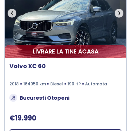
❮
❯
LIVRARE LA TINE ACASA
Volvo XC 60
2018
164950 km
Diesel
190 HP
Automata
Bucuresti Otopeni
€19.990