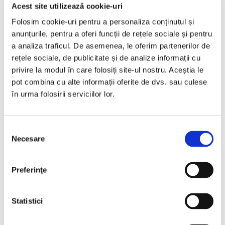
Bucuresti Afumati
Acest site utilizează cookie-uri
Folosim cookie-uri pentru a personaliza conținutul și
€11.999
anunțurile, pentru a oferi funcții de rețele sociale și pentru
a analiza traficul. De asemenea, le oferim partenerilor de
rețele sociale, de publicitate și de analize informații cu
Programare vizionare
privire la modul în care folosiți site-ul nostru. Aceștia le
pot combina cu alte informații oferite de dvs. sau culese
în urma folosirii serviciilor lor.
Vezi detalii
Selecția
Necesare
consimțământului
Vândută
Preferinţe
Statistici