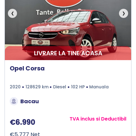
❮
❯
LIVRARE LA TINE ACASA
Opel Corsa
2020
128629 km
Diesel
102 HP
Manuala
Bacau
TVA inclus si Deductibil
€6.990
€5.777 Net