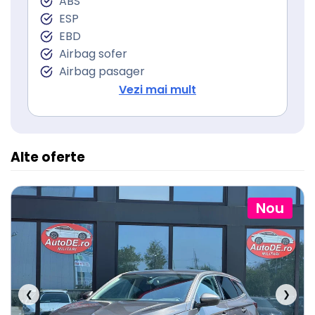
ABS
Sistem Start Stop
ESP
Senzori presiune roti
EBD
Frana parcare electrica
Airbag sofer
Servodirecţie
Airbag pasager
Isofix (puncte de prindere a scaunului
Vezi mai mult
pentru copii)
Alte oferte
Nou
❮
❯