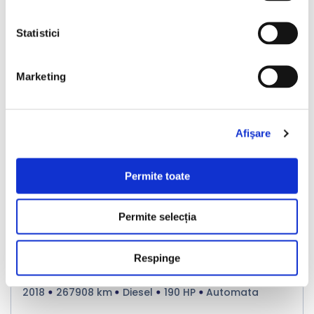
Vândută
Statistici
Marketing
❮
❯
Afişare
Permite toate
LIVRARE LA TINE ACASA
Permite selecția
Audi A6 Avant
Respinge
2018
267908 km
Diesel
190 HP
Automata