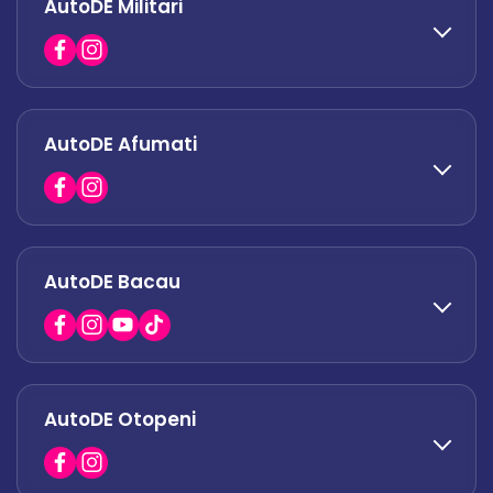
AutoDE Militari
0742 444 194
office.odaii@autode.ro
AutoDE Afumati
0758 338 428
office.militari@autode.ro
AutoDE Bacau
0751 628 054
office.afumati@autode.ro
AutoDE Otopeni
0730 063 852
0730 063 851