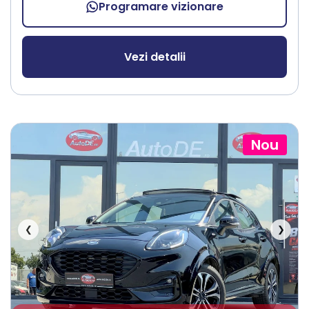
Programare vizionare
Vezi detalii
Nou
❮
❯