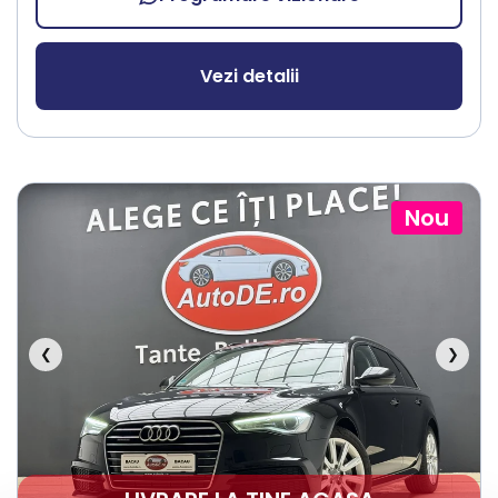
Vezi detalii
Nou
❮
❯