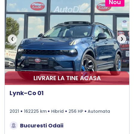
Nou
❮
❯
LIVRARE LA TINE ACASA
Lynk-Co 01
2021
162225 km
Hibrid
256 HP
Automata
Bucuresti Odaii