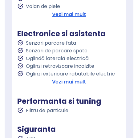
Volan de piele
Volan cu comenzi
Vezi mai mult
Keyless entry
Keyless go
Electronice si asistenta
Pornire motor Keyless
Senzori parcare fata
Senzor ploaie
Senzori de parcare spate
Parbriz incalzit
Oglindă laterală electrică
Geamuri fata electrice
Oglinzi retrovizoare incalzite
Geamuri spate electrice
Oglinzi exterioare rabatabile electric
Lane assist
Vezi mai mult
Controlul distantei
Asistenta la franare
Performanta si tuning
Controlul tractiunii
Filtru de particule
Lumini de zi
Lumini de zi LED
Proiectoare ceata
Siguranta
Stopuri LED