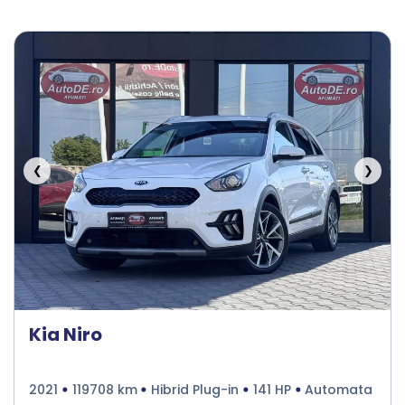
❮
❯
Kia Niro
2021
119708 km
Hibrid Plug-in
141 HP
Automata