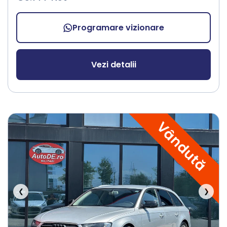
Programare vizionare
Vezi detalii
Vândută
❮
❯