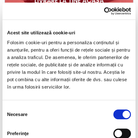
LIVRARE LA TINE ACASA
Audi A6
Acest site utilizează cookie-uri
2016
239370 km
Diesel
272 HP
Automata
4x4
Folosim cookie-uri pentru a personaliza conținutul și
Bacau
anunțurile, pentru a oferi funcții de rețele sociale și pentru
a analiza traficul. De asemenea, le oferim partenerilor de
rețele sociale, de publicitate și de analize informații cu
€12.490
privire la modul în care folosiți site-ul nostru. Aceștia le
pot combina cu alte informații oferite de dvs. sau culese
în urma folosirii serviciilor lor.
Programare vizionare
Selecția
Vezi detalii
Necesare
consimțământului
Preferinţe