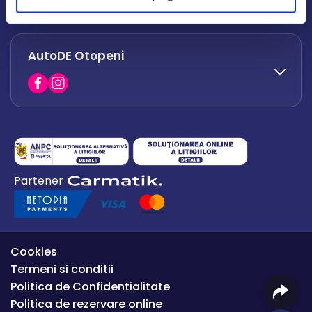
office.afumati@autode.ro
AutoDE Otopeni
0730 063 852
0730 063 851
office.bacau@autode.ro
0754 649 360
Partener
office.premium@autode.ro
Cookies
Termeni si conditii
Politica de Confidentialitate
Politica de rezervare online