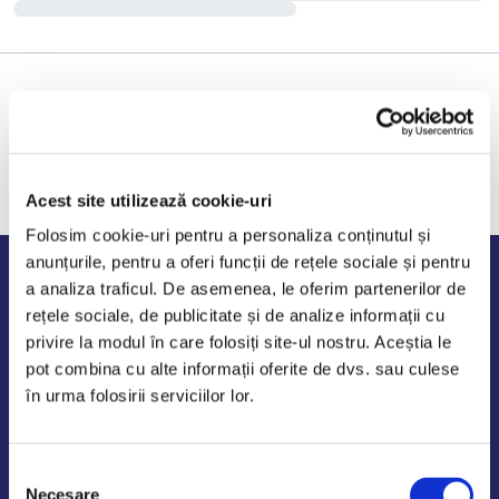
Acest site utilizează cookie-uri
Folosim cookie-uri pentru a personaliza conținutul și
anunțurile, pentru a oferi funcții de rețele sociale și pentru
Program de lucru
a analiza traficul. De asemenea, le oferim partenerilor de
rețele sociale, de publicitate și de analize informații cu
Luni - Vineri: 09:00-18:00
privire la modul în care folosiți site-ul nostru. Aceștia le
Sambata - Duminica: 10:00-14:00
pot combina cu alte informații oferite de dvs. sau culese
în urma folosirii serviciilor lor.
Selecția
AutoDE Odaii
Necesare