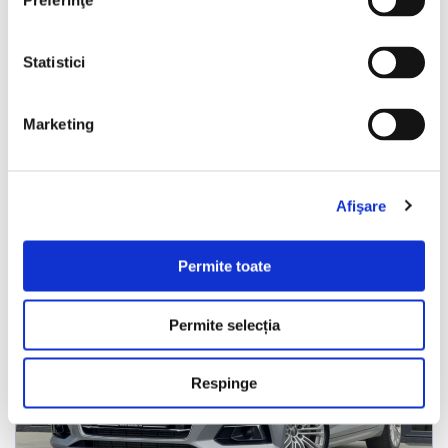
Preferinţe
Programare vizionare
Statistici
Vezi detalii
Marketing
Nou
Afişare
Permite toate
Permite selecția
❮
❯
Respinge