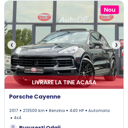
Nou
❮
❯
LIVRARE LA TINE ACASA
Porsche Cayenne
2017
213500 km
Benzina
440 HP
Automata
4x4
Bucuresti Odaii