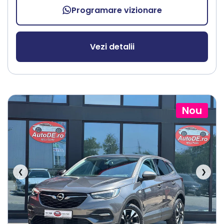
Programare vizionare
Vezi detalii
Nou
❮
❯