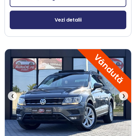
Vezi detalii
Vândută
❮
❯