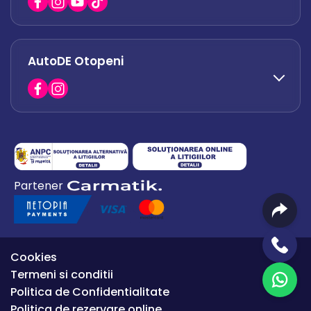
office.afumati@autode.ro
AutoDE Otopeni
0730 063 852
0730 063 851
office.bacau@autode.ro
0754 649 360
Partener
office.premium@autode.ro
Cookies
Termeni si conditii
Politica de Confidentialitate
Politica de rezervare online