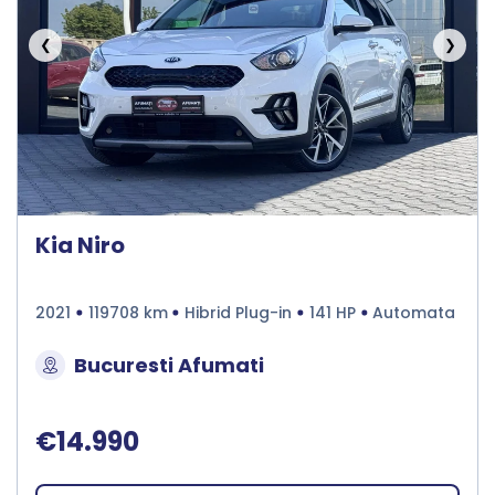
❮
❯
Kia Niro
2021
119708 km
Hibrid Plug-in
141 HP
Automata
Bucuresti Afumati
€14.990