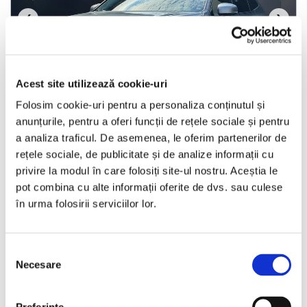
❮
❯
Acest site utilizează cookie-uri
LIVRARE LA TINE ACASA
Folosim cookie-uri pentru a personaliza conținutul și
anunțurile, pentru a oferi funcții de rețele sociale și pentru
a analiza traficul. De asemenea, le oferim partenerilor de
Volvo XC 60
rețele sociale, de publicitate și de analize informații cu
privire la modul în care folosiți site-ul nostru. Aceștia le
2018
164950 km
Diesel
190 HP
Automata
pot combina cu alte informații oferite de dvs. sau culese
în urma folosirii serviciilor lor.
Bucuresti Otopeni
Selecția
€19.990
Necesare
consimțământului