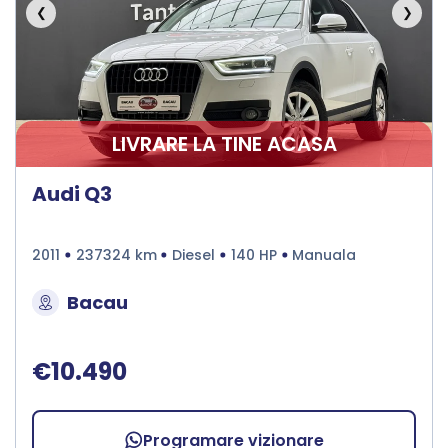
❮
❯
LIVRARE LA TINE ACASA
Audi Q3
2011
237324 km
Diesel
140 HP
Manuala
Bacau
€10.490
Programare vizionare