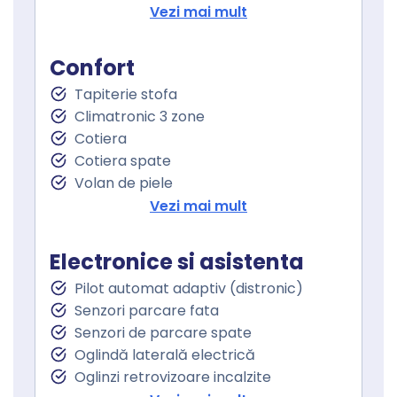
Port USB
Vezi mai mult
Sistem de navigare
Touchscreen
Confort
Tapiterie stofa
Climatronic 3 zone
Cotiera
Cotiera spate
Volan de piele
Volan cu comenzi
Vezi mai mult
Senzor ploaie
Geamuri fata electrice
Electronice si asistenta
Geamuri spate electrice
Pilot automat adaptiv (distronic)
Senzori parcare fata
Senzori de parcare spate
Oglindă laterală electrică
Oglinzi retrovizoare incalzite