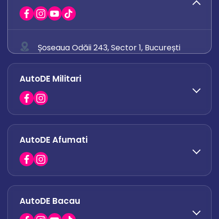
Șoseaua Odăii 243, Sector 1, București
0758 671 921
AutoDE Militari
0742 444 194
office.odaii@autode.ro
AutoDE Afumati
0758 338 428
office.militari@autode.ro
AutoDE Bacau
0751 628 054