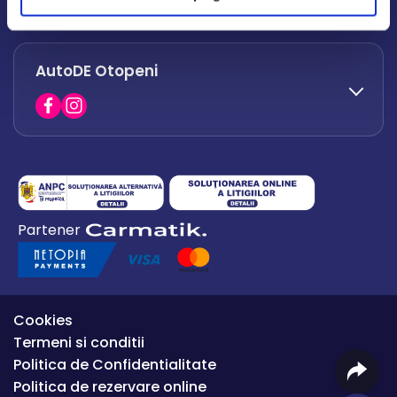
office.afumati@autode.ro
AutoDE Otopeni
0730 063 852
0730 063 851
office.bacau@autode.ro
0754 649 360
Partener
office.premium@autode.ro
Cookies
Termeni si conditii
Politica de Confidentialitate
Politica de rezervare online