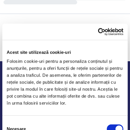
Acest site utilizează cookie-uri
Folosim cookie-uri pentru a personaliza conținutul și
anunțurile, pentru a oferi funcții de rețele sociale și pentru
Program de lucru
a analiza traficul. De asemenea, le oferim partenerilor de
rețele sociale, de publicitate și de analize informații cu
Luni - Vineri: 09:00-18:00
privire la modul în care folosiți site-ul nostru. Aceștia le
Sambata - Duminica: 10:00-14:00
pot combina cu alte informații oferite de dvs. sau culese
în urma folosirii serviciilor lor.
Selecția
AutoDE Odaii
Necesare