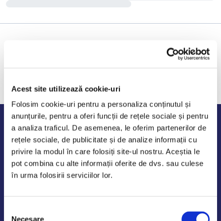
Acest site utilizează cookie-uri
Folosim cookie-uri pentru a personaliza conținutul și
anunțurile, pentru a oferi funcții de rețele sociale și pentru
Program de lucru
a analiza traficul. De asemenea, le oferim partenerilor de
rețele sociale, de publicitate și de analize informații cu
Luni - Vineri: 09:00-18:00
privire la modul în care folosiți site-ul nostru. Aceștia le
Sambata - Duminica: 10:00-14:00
pot combina cu alte informații oferite de dvs. sau culese
în urma folosirii serviciilor lor.
Selecția
AutoDE Odaii
Necesare