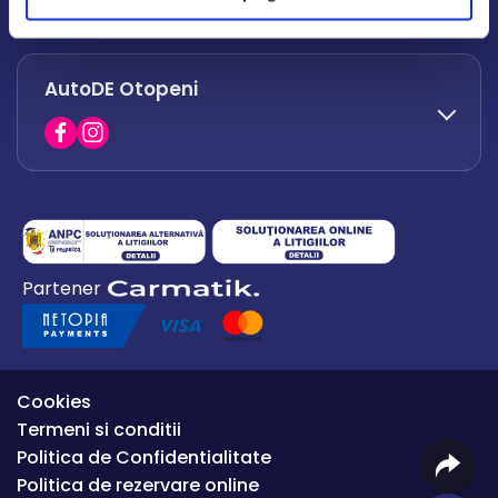
office.afumati@autode.ro
AutoDE Otopeni
0730 063 852
0730 063 851
office.bacau@autode.ro
0754 649 360
Partener
office.premium@autode.ro
Cookies
Termeni si conditii
Politica de Confidentialitate
Politica de rezervare online