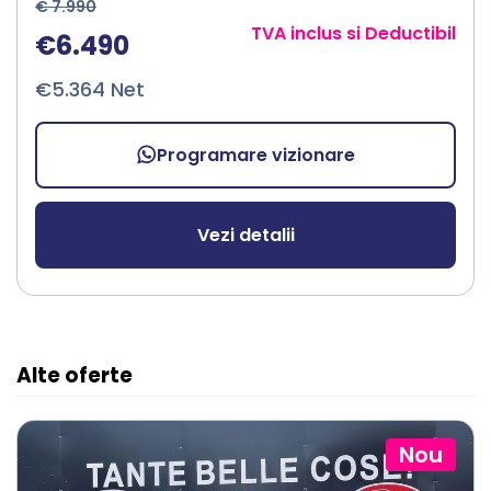
€ 7.990
TVA inclus si Deductibil
€6.490
€5.364 Net
Programare vizionare
Vezi detalii
Alte oferte
Nou