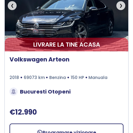
❮
❯
LIVRARE LA TINE ACASA
Volkswagen Arteon
2018
69073 km
Benzina
150 HP
Manuala
Bucuresti Otopeni
€12.990
Programare vizionare