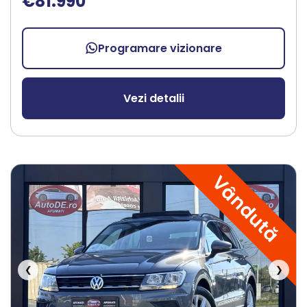
€81.990
Programare vizionare
Vezi detalii
Vândută
❮
❯