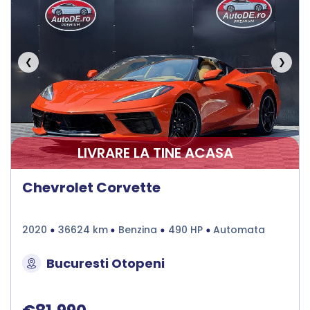
❮
❯
LIVRARE LA TINE ACASA
Chevrolet Corvette
2020
36624 km
Benzina
490 HP
Automata
Bucuresti Otopeni