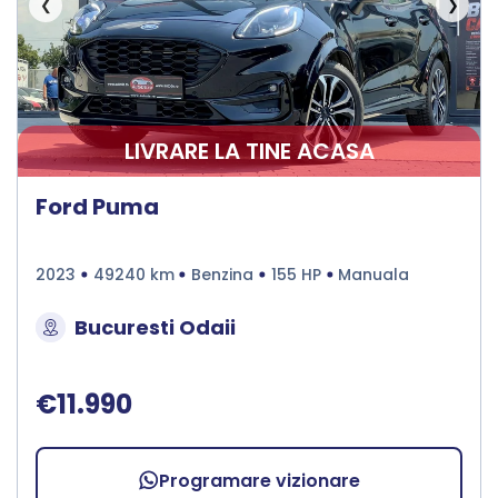
❮
❯
LIVRARE LA TINE ACASA
Ford Puma
2023
49240 km
Benzina
155 HP
Manuala
Bucuresti Odaii
€11.990
Programare vizionare