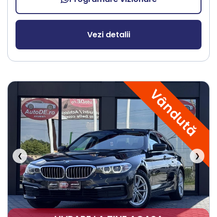
Vezi detalii
Vândută
❮
❯