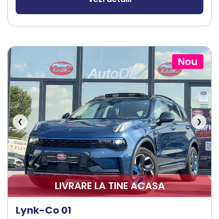
Nou
❮
❯
LIVRARE LA TINE ACASA
Lynk-Co 01