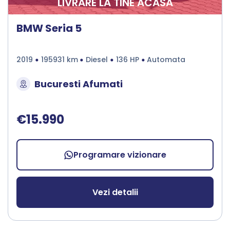
LIVRARE LA TINE ACASA
BMW Seria 5
2019
195931 km
Diesel
136 HP
Automata
Bucuresti Afumati
€15.990
Programare vizionare
Vezi detalii