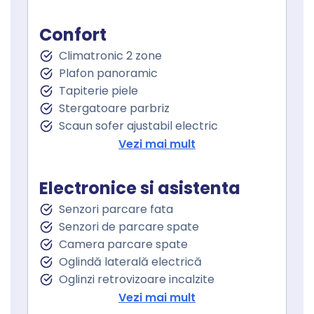
Touchscreen
Confort
Climatronic 2 zone
Plafon panoramic
Tapiterie piele
Stergatoare parbriz
Scaun sofer ajustabil electric
Scaun pasager ajustabil electric
Vezi mai mult
Incalzire scaun sofer
Incalzire scaun pasager
Electronice si asistenta
Scaun cu memorie
Senzori parcare fata
Cotiera
Senzori de parcare spate
Cotiera spate
Camera parcare spate
Volan de piele
Oglindă laterală electrică
Volan cu comenzi
Oglinzi retrovizoare incalzite
Keyless entry
Oglinzi exterioare rabatabile electric
Vezi mai mult
Keyless go