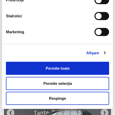
Preferinţe
€9.990
Statistici
Programare vizionare
Marketing
Vezi detalii
Afişare
Permite toate
Nou
Permite selecția
Respinge
❮
❯