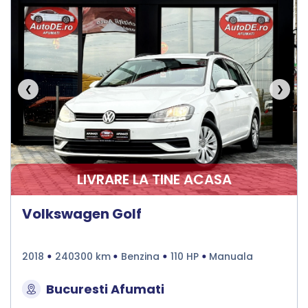
❮
❯
LIVRARE LA TINE ACASA
Volkswagen Golf
2018
240300 km
Benzina
110 HP
Manuala
Bucuresti Afumati