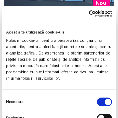
Nou
Acest site utilizează cookie-uri
❮
❯
Folosim cookie-uri pentru a personaliza conținutul și
anunțurile, pentru a oferi funcții de rețele sociale și pentru
a analiza traficul. De asemenea, le oferim partenerilor de
rețele sociale, de publicitate și de analize informații cu
privire la modul în care folosiți site-ul nostru. Aceștia le
pot combina cu alte informații oferite de dvs. sau culese
în urma folosirii serviciilor lor.
Opel Grandland X
Selecția
2019
187054 km
Benzina
130 HP
Automata
Necesare
consimțământului
Bucuresti Militari