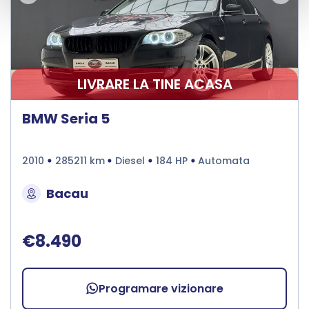
LIVRARE LA TINE ACASA
BMW Seria 5
2010
285211 km
Diesel
184 HP
Automata
Bacau
€8.490
Programare vizionare