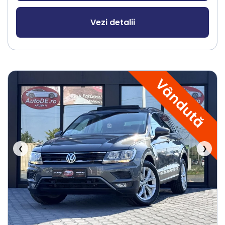
Vezi detalii
Vândută
❮
❯