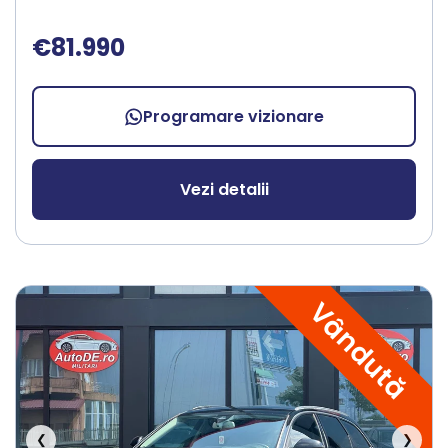
€81.990
Programare vizionare
Vezi detalii
Vândută
❮
❯