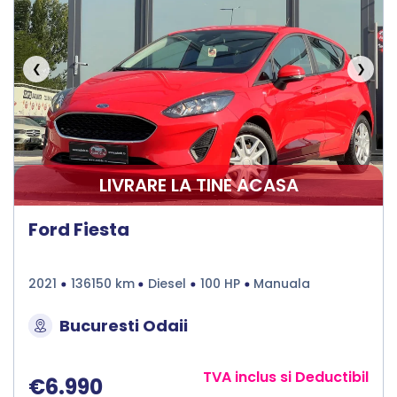
❮
❯
LIVRARE LA TINE ACASA
Ford Fiesta
2021
136150 km
Diesel
100 HP
Manuala
Bucuresti Odaii
TVA inclus si Deductibil
€6.990