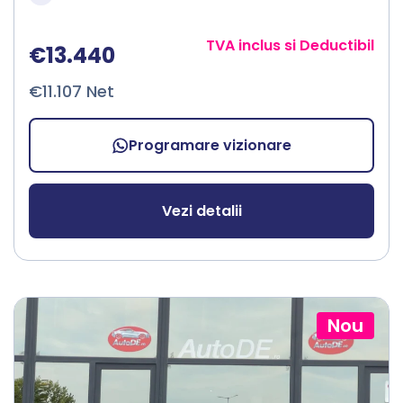
TVA inclus si Deductibil
€13.440
€11.107 Net
Programare vizionare
Vezi detalii
Nou