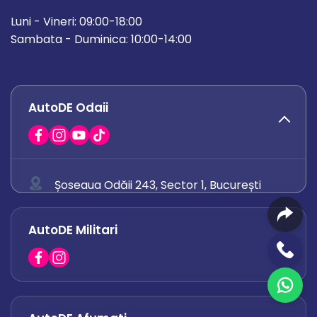
Luni - Vineri: 09:00-18:00
Sambata - Duminica: 10:00-14:00
AutoDE Odaii
Șoseaua Odăii 243, Sector 1, București
0758 671 921
AutoDE Militari
0742 444 194
office.odaii@autode.ro