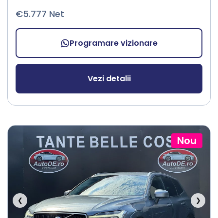
€5.777 Net
Programare vizionare
Vezi detalii
Nou
❮
❯