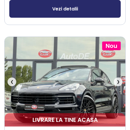
Vezi detalii
Nou
❮
❯
LIVRARE LA TINE ACASA