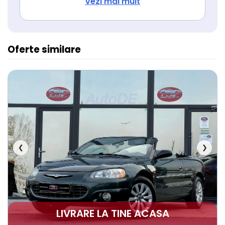
Isofix (puncte de prindere a scaunului
Vezi mai mult
pentru copii)
Oferte similare
❮
❯
LIVRARE LA TINE ACASA