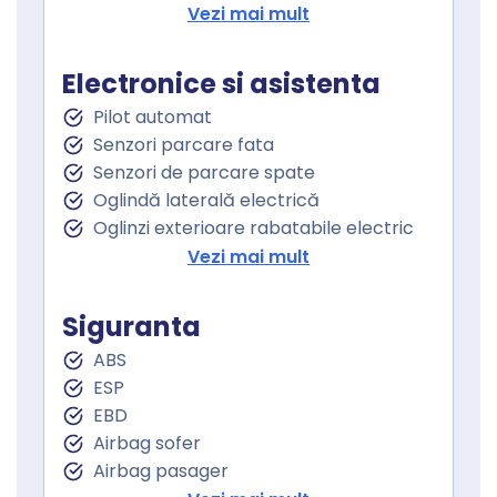
Volan de piele
Vezi mai mult
Volan cu comenzi
Senzor ploaie
Electronice si asistenta
Geamuri fata electrice
Pilot automat
Geamuri spate electrice
Senzori parcare fata
Geamuri cu tenta
Senzori de parcare spate
Oglindă laterală electrică
Oglinzi exterioare rabatabile electric
Asistent staionare in rampa
Vezi mai mult
Spalare faruri
Lumini de zi
Siguranta
Lumini de zi LED
ABS
Proiectoare ceata
ESP
Follow me home
EBD
Sistem Start Stop
Airbag sofer
Senzori presiune roti
Airbag pasager
Servodirecţie