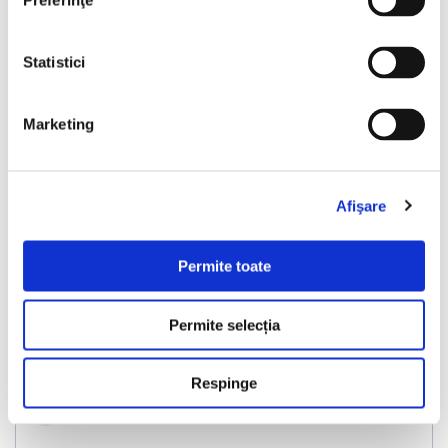
Preferinţe
Statistici
❮
❯
Marketing
Afişare
Permite toate
Skoda Kamiq
Permite selecția
2019
197114 km
Diesel
116 HP
Manuala
Respinge
Bucuresti Afumati