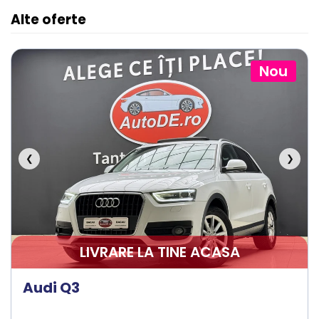
Alte oferte
Nou
❮
❯
LIVRARE LA TINE ACASA
Audi Q3