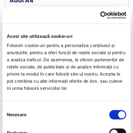
Audi A4
2013
201993 km
Diesel
180 HP
Automata
Bucuresti Militari
Acest site utilizează cookie-uri
Folosim cookie-uri pentru a personaliza conținutul și
€8.440
anunțurile, pentru a oferi funcții de rețele sociale și pentru
a analiza traficul. De asemenea, le oferim partenerilor de
rețele sociale, de publicitate și de analize informații cu
Programare vizionare
privire la modul în care folosiți site-ul nostru. Aceștia le
pot combina cu alte informații oferite de dvs. sau culese
în urma folosirii serviciilor lor.
Vezi detalii
Selecția
Necesare
consimțământului
Nou