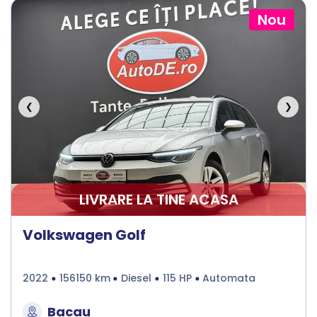
Nou
❮
❯
LIVRARE LA TINE ACASA
Volkswagen Golf
2022
156150 km
Diesel
115 HP
Automata
Bacau