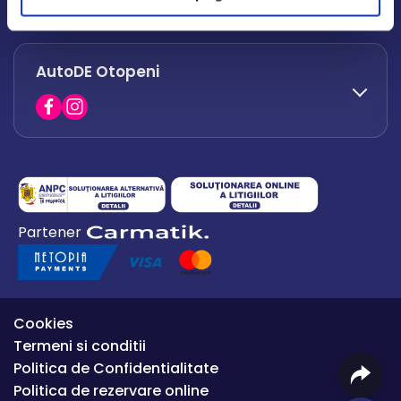
office.afumati@autode.ro
AutoDE Otopeni
0730 063 852
0730 063 851
office.bacau@autode.ro
0754 649 360
Partener
office.premium@autode.ro
Cookies
Termeni si conditii
Politica de Confidentialitate
Politica de rezervare online