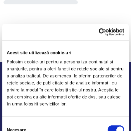
Acest site utilizează cookie-uri
Folosim cookie-uri pentru a personaliza conținutul și
anunțurile, pentru a oferi funcții de rețele sociale și pentru
Program de lucru
a analiza traficul. De asemenea, le oferim partenerilor de
rețele sociale, de publicitate și de analize informații cu
Luni - Vineri: 09:00-18:00
privire la modul în care folosiți site-ul nostru. Aceștia le
Sambata - Duminica: 10:00-14:00
pot combina cu alte informații oferite de dvs. sau culese
în urma folosirii serviciilor lor.
Selecția
AutoDE Odaii
Necesare