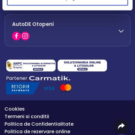
office.afumati@autode.ro
AutoDE Otopeni
0730 063 852
0730 063 851
office.bacau@autode.ro
0754 649 360
Partener
office.premium@autode.ro
Cookies
Termeni si conditii
Politica de Confidentialitate
Politica de rezervare online