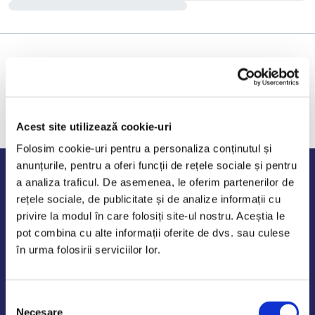
Acest site utilizează cookie-uri
Folosim cookie-uri pentru a personaliza conținutul și
anunțurile, pentru a oferi funcții de rețele sociale și pentru
Program de lucru
a analiza traficul. De asemenea, le oferim partenerilor de
rețele sociale, de publicitate și de analize informații cu
Luni - Vineri: 09:00-18:00
privire la modul în care folosiți site-ul nostru. Aceștia le
Sambata - Duminica: 10:00-14:00
pot combina cu alte informații oferite de dvs. sau culese
în urma folosirii serviciilor lor.
Selecția
AutoDE Odaii
Necesare