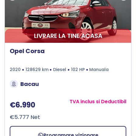
LIVRARE LA TINE ACASA
Opel Corsa
2020
128629 km
Diesel
102 HP
Manuala
Bacau
TVA inclus si Deductibil
€6.990
€5.777 Net
Programare vizionare