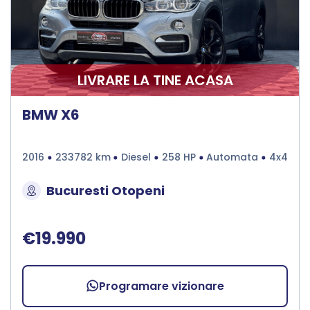
LIVRARE LA TINE ACASA
BMW X6
2016
233782 km
Diesel
258 HP
Automata
4x4
Bucuresti Otopeni
€19.990
Programare vizionare