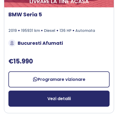
LIVRARE LA TINE ACASA
BMW Seria 5
2019
195931 km
Diesel
136 HP
Automata
Bucuresti Afumati
€15.990
Programare vizionare
Vezi detalii