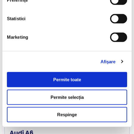
Preferinţe
Vezi detalii
Statistici
Marketing
Nou
Afişare
❮
❯
Permite toate
Permite selecția
Respinge
LIVRARE LA TINE ACASA
Audi A6