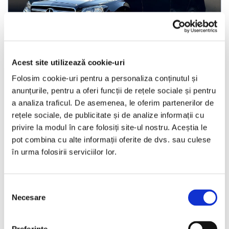
LIVRARE LA TINE ACASA
Acest site utilizează cookie-uri
Mercedes-Benz E
Folosim cookie-uri pentru a personaliza conținutul și
anunțurile, pentru a oferi funcții de rețele sociale și pentru
2018
200862 km
Diesel
150 HP
Automata
a analiza traficul. De asemenea, le oferim partenerilor de
rețele sociale, de publicitate și de analize informații cu
Bucuresti Otopeni
privire la modul în care folosiți site-ul nostru. Aceștia le
pot combina cu alte informații oferite de dvs. sau culese
în urma folosirii serviciilor lor.
€13.990
Selecția
Programare vizionare
Necesare
consimțământului