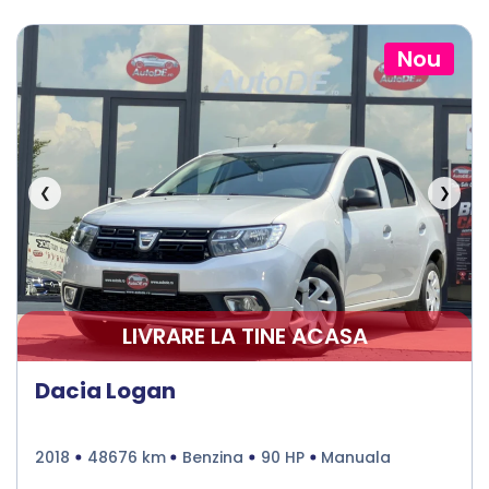
Nou
❮
❯
LIVRARE LA TINE ACASA
Dacia Logan
2018
48676 km
Benzina
90 HP
Manuala