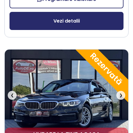
Vezi detalii
Rezervată
❮
❯