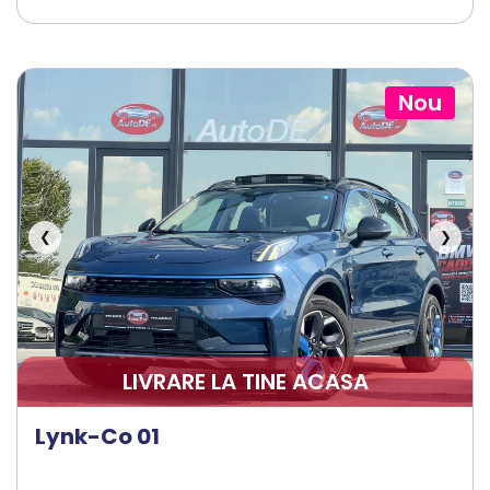
Nou
❮
❯
LIVRARE LA TINE ACASA
Lynk-Co 01