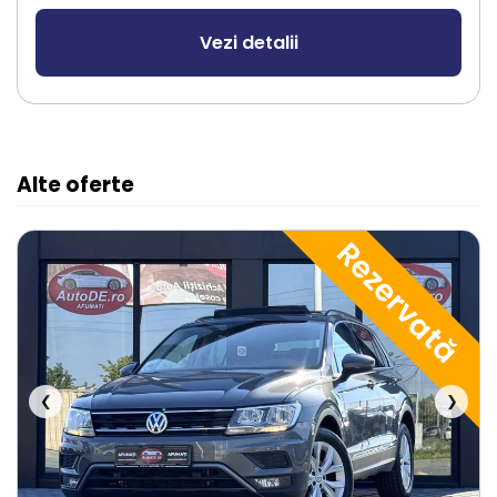
Vezi detalii
Alte oferte
Rezervată
❮
❯