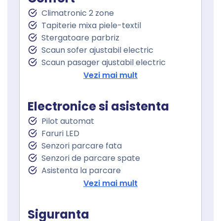
Climatronic 2 zone
Tapiterie mixa piele-textil
Stergatoare parbriz
Scaun sofer ajustabil electric
Scaun pasager ajustabil electric
Incalzire scaun sofer
Vezi mai mult
Incalzire scaun pasager
Suport lombar electric scaun sofer
Electronice si asistenta
Suport lombar electric scaun pasager
Pilot automat
Cotiera
Faruri LED
Cotiera spate
Senzori parcare fata
Volan de piele
Senzori de parcare spate
Volan sport
Asistenta la parcare
Volan cu comenzi
Camera parcare spate
Vezi mai mult
Volan multifunctional
Oglindă laterală electrică
Volan cu schimbator de viteze
Oglinzi retrovizoare incalzite
Keyless go
Siguranta
Oglinzi exterioare rabatabile electric