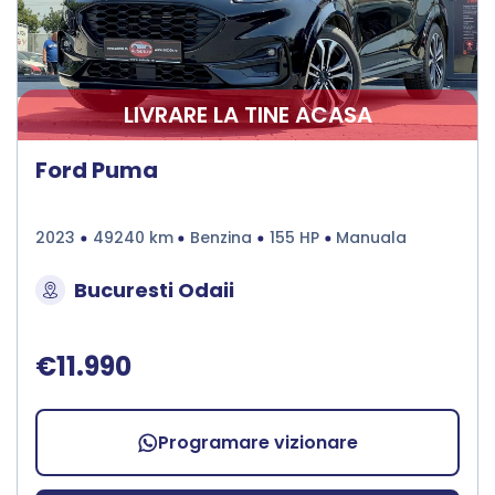
LIVRARE LA TINE ACASA
Ford Puma
2023
49240 km
Benzina
155 HP
Manuala
Bucuresti Odaii
€11.990
Programare vizionare