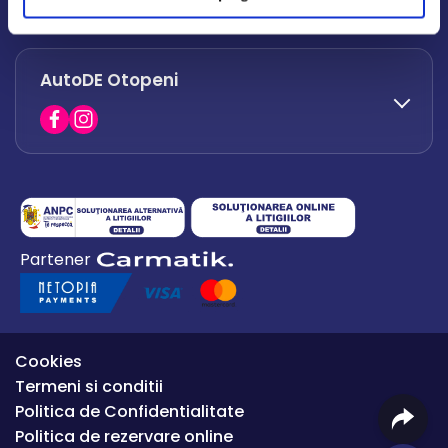
office.afumati@autode.ro
AutoDE Otopeni
0730 063 852
0730 063 851
office.bacau@autode.ro
0754 649 360
Partener
office.premium@autode.ro
Cookies
Termeni si conditii
Politica de Confidentialitate
Politica de rezervare online