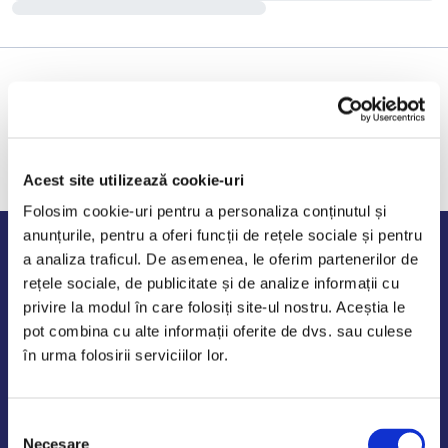
Acest site utilizează cookie-uri
Folosim cookie-uri pentru a personaliza conținutul și
anunțurile, pentru a oferi funcții de rețele sociale și pentru
Program de lucru
a analiza traficul. De asemenea, le oferim partenerilor de
rețele sociale, de publicitate și de analize informații cu
Luni - Vineri: 09:00-18:00
privire la modul în care folosiți site-ul nostru. Aceștia le
Sambata - Duminica: 10:00-14:00
pot combina cu alte informații oferite de dvs. sau culese
în urma folosirii serviciilor lor.
Selecția
AutoDE Odaii
Necesare