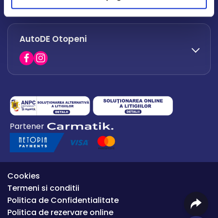
office.afumati@autode.ro
AutoDE Otopeni
0730 063 852
0730 063 851
office.bacau@autode.ro
0754 649 360
Partener
office.premium@autode.ro
Cookies
Termeni si conditii
Politica de Confidentialitate
Politica de rezervare online