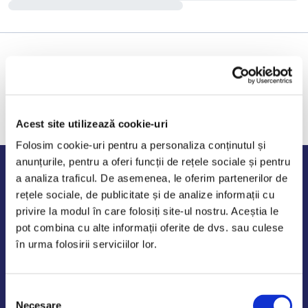
Acest site utilizează cookie-uri
Folosim cookie-uri pentru a personaliza conținutul și
anunțurile, pentru a oferi funcții de rețele sociale și pentru
Program de lucru
a analiza traficul. De asemenea, le oferim partenerilor de
rețele sociale, de publicitate și de analize informații cu
Luni - Vineri: 09:00-18:00
privire la modul în care folosiți site-ul nostru. Aceștia le
Sambata - Duminica: 10:00-14:00
pot combina cu alte informații oferite de dvs. sau culese
în urma folosirii serviciilor lor.
Selecția
AutoDE Odaii
Necesare