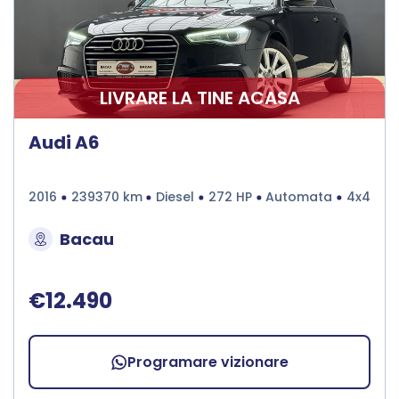
LIVRARE LA TINE ACASA
Audi A6
2016
239370 km
Diesel
272 HP
Automata
4x4
Bacau
€12.490
Programare vizionare