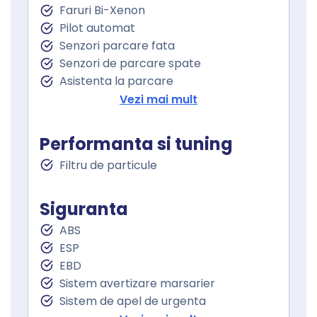
Faruri Bi-Xenon
Geamuri fata electrice
Pilot automat
Geamuri spate electrice
Senzori parcare fata
Senzori de parcare spate
Asistenta la parcare
Camera parcare spate
Vezi mai mult
Oglindă laterală electrică
Oglinzi retrovizoare incalzite
Performanta si tuning
Oglinzi exterioare rabatabile electric
Filtru de particule
Asistent staionare in rampa
Lumini de zi
Lumini de zi LED
Siguranta
Proiectoare ceata
ABS
Stopuri LED
ESP
Sistem Start Stop
EBD
Senzori presiune roti
Sistem avertizare marsarier
Frana parcare electrica
Sistem de apel de urgenta
Servodirecţie