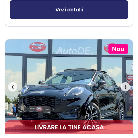
Vezi detalii
Nou
❮
❯
LIVRARE LA TINE ACASA