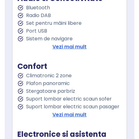
Bluetooth
Radio DAB
Set pentru mâini libere
Port USB
Sistem de navigare
Touchscreen
Vezi mai mult
Control vocal
Confort
Climatronic 2 zone
Plafon panoramic
Stergatoare parbriz
Suport lombar electric scaun sofer
Suport lombar electric scaun pasager
Cotiera
Vezi mai mult
Volan de piele
Volan cu comenzi
Electronice si asistenta
Senzor ploaie