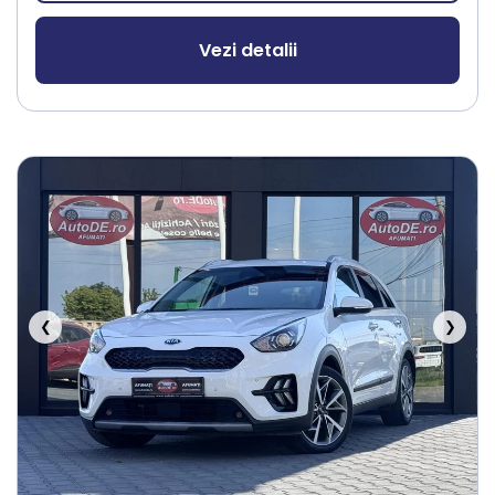
Vezi detalii
❮
❯