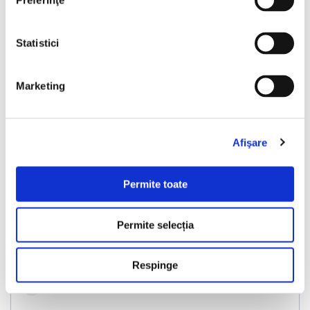
Vândută
Preferinţe
Statistici
❮
❯
Marketing
Afişare
Permite toate
Volkswagen Tiguan
Permite selecția
2017
199229 km
Diesel
150 HP
Automata
4x4
Respinge
Bucuresti Afumati