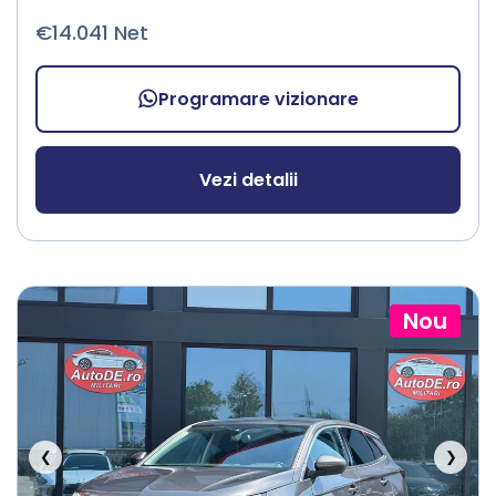
€14.041 Net
Programare vizionare
Vezi detalii
Nou
❮
❯