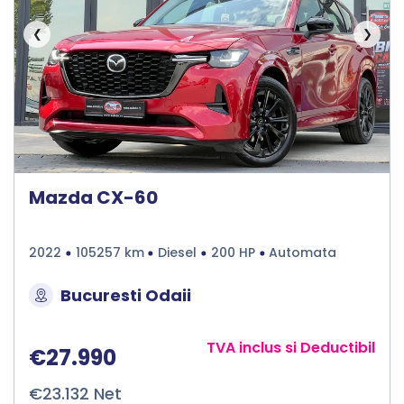
❮
❯
Mazda CX-60
2022
105257 km
Diesel
200 HP
Automata
Bucuresti Odaii
TVA inclus si Deductibil
€27.990
€23.132 Net