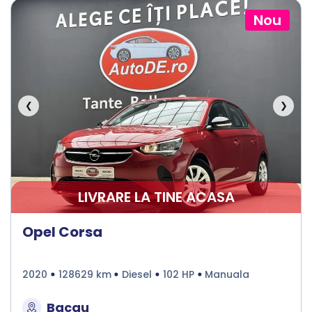
Nou
❮
❯
LIVRARE LA TINE ACASA
Opel Corsa
2020
128629 km
Diesel
102 HP
Manuala
Bacau