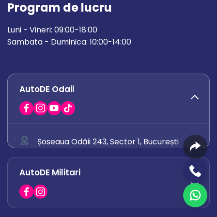
Program de lucru
Luni - Vineri: 09:00-18:00
Sambata - Duminica: 10:00-14:00
AutoDE Odaii
Șoseaua Odăii 243, Sector 1, București
0758 671 921
AutoDE Militari
0742 444 194
office.odaii@autode.ro