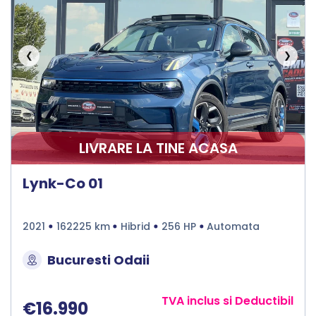
❮
❯
LIVRARE LA TINE ACASA
Lynk-Co 01
2021
162225 km
Hibrid
256 HP
Automata
Bucuresti Odaii
TVA inclus si Deductibil
€16.990