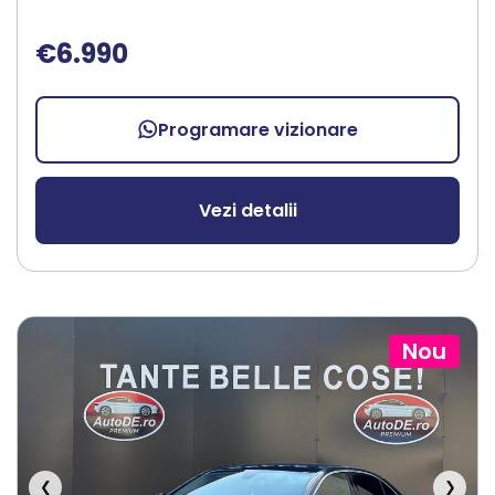
€6.990
Programare vizionare
Vezi detalii
Nou
❮
❯