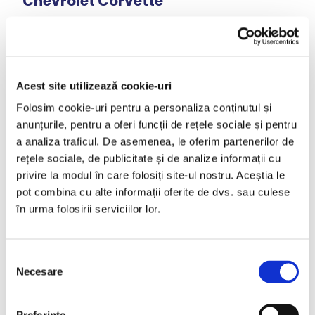
Chevrolet Corvette
2020
36624 km
Benzina
490 HP
Automata
Bucuresti Otopeni
Acest site utilizează cookie-uri
Folosim cookie-uri pentru a personaliza conținutul și
€81.990
anunțurile, pentru a oferi funcții de rețele sociale și pentru
a analiza traficul. De asemenea, le oferim partenerilor de
rețele sociale, de publicitate și de analize informații cu
Programare vizionare
privire la modul în care folosiți site-ul nostru. Aceștia le
pot combina cu alte informații oferite de dvs. sau culese
în urma folosirii serviciilor lor.
Vezi detalii
Selecția
Necesare
consimțământului