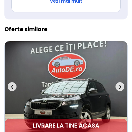
Airbag sofer
Vezi mai mult
Airbag pasager
Airbag-uri frontale pasageri spate
Airbag lateral șofer si pasager
Oferte similare
Isofix (puncte de prindere a scaunului
pentru copii)
❮
❯
LIVRARE LA TINE ACASA