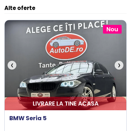
Alte oferte
Nou
❮
❯
LIVRARE LA TINE ACASA
BMW Seria 5