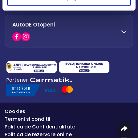
office.afumati@autode.ro
AutoDE Otopeni
0730 063 852
0730 063 851
office.bacau@autode.ro
0754 649 360
Partener
office.premium@autode.ro
Cookies
Termeni si conditii
Politica de Confidentialitate
Politica de rezervare online