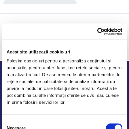
Acest site utilizează cookie-uri
Folosim cookie-uri pentru a personaliza conținutul și
anunțurile, pentru a oferi funcții de rețele sociale și pentru
Program de lucru
a analiza traficul. De asemenea, le oferim partenerilor de
rețele sociale, de publicitate și de analize informații cu
Luni - Vineri: 09:00-18:00
privire la modul în care folosiți site-ul nostru. Aceștia le
Sambata - Duminica: 10:00-14:00
pot combina cu alte informații oferite de dvs. sau culese
în urma folosirii serviciilor lor.
Selecția
AutoDE Odaii
Necesare