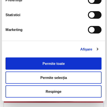
Preferinţe
Vezi detalii
Statistici
Marketing
Nou
Afişare
Permite toate
❮
❯
Permite selecția
Respinge
LIVRARE LA TINE ACASA