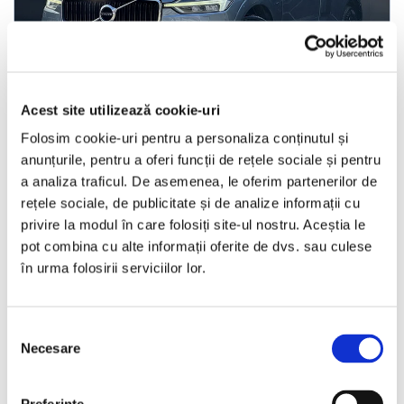
LIVRARE LA TINE ACASA
Acest site utilizează cookie-uri
Volvo XC 60
Folosim cookie-uri pentru a personaliza conținutul și
anunțurile, pentru a oferi funcții de rețele sociale și pentru
a analiza traficul. De asemenea, le oferim partenerilor de
2018
164950 km
Diesel
190 HP
Automata
rețele sociale, de publicitate și de analize informații cu
privire la modul în care folosiți site-ul nostru. Aceștia le
Bucuresti Otopeni
pot combina cu alte informații oferite de dvs. sau culese
în urma folosirii serviciilor lor.
€19.990
Selecția
Necesare
consimțământului
Programare vizionare