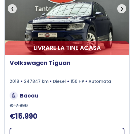
❮
❯
LIVRARE LA TINE ACASA
Volkswagen Tiguan
2018
247847 km
Diesel
150 HP
Automata
Bacau
€ 17.990
€15.990