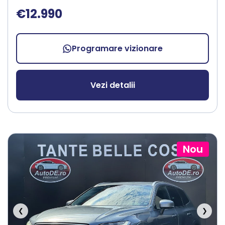
€12.990
Programare vizionare
Vezi detalii
Nou
❮
❯