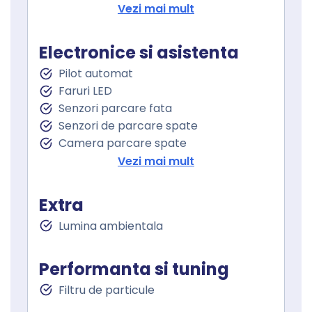
Cotiera spate
Vezi mai mult
Volan de piele
Volan cu comenzi
Electronice si asistenta
Keyless entry
Pilot automat
Keyless go
Faruri LED
Pornire motor Keyless
Senzori parcare fata
Senzor ploaie
Senzori de parcare spate
Geamuri fata electrice
Camera parcare spate
Geamuri spate electrice
Oglindă laterală electrică
Vezi mai mult
Geamuri cu tenta
Oglinzi retrovizoare incalzite
Oglinzi exterioare rabatabile electric
Extra
Asistenta la franare
Lumina ambientala
Controlul tractiunii
Asistenta faza lunga
Lumini de zi
Performanta si tuning
Lumini de zi LED
Filtru de particule
Proiectoare ceata