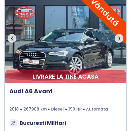
Vândută
❮
❯
LIVRARE LA TINE ACASA
Audi A6 Avant
2018
267908 km
Diesel
190 HP
Automata
Bucuresti Militari