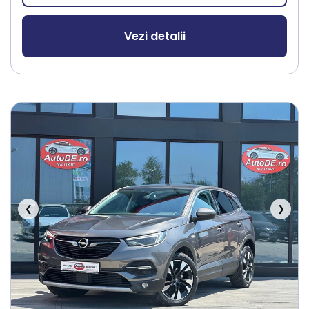
Vezi detalii
❮
❯