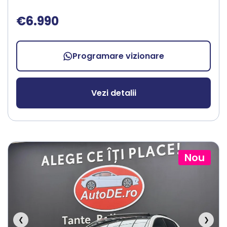
€6.990
Programare vizionare
Vezi detalii
Nou
❮
❯