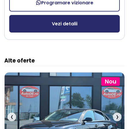
Programare vizionare
Vezi detalii
Alte oferte
Nou
❮
❯