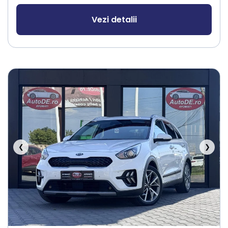
Vezi detalii
❮
❯