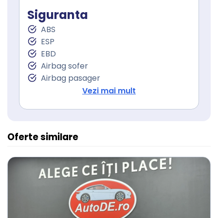
Faruri ceata LED
Siguranta
Stopuri LED
Follow me home
ABS
Sistem Start Stop
ESP
Senzori presiune roti
EBD
Servodirecţie
Airbag sofer
Airbag pasager
Isofix (puncte de prindere a scaunului
Vezi mai mult
pentru copii)
Oferte similare