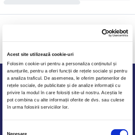
Acest site utilizează cookie-uri
Folosim cookie-uri pentru a personaliza conținutul și
anunțurile, pentru a oferi funcții de rețele sociale și pentru
Program de lucru
a analiza traficul. De asemenea, le oferim partenerilor de
rețele sociale, de publicitate și de analize informații cu
Luni - Vineri: 09:00-18:00
privire la modul în care folosiți site-ul nostru. Aceștia le
Sambata - Duminica: 10:00-14:00
pot combina cu alte informații oferite de dvs. sau culese
în urma folosirii serviciilor lor.
Selecția
AutoDE Odaii
Necesare