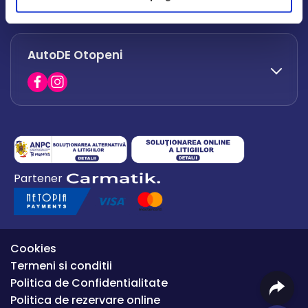
office.afumati@autode.ro
AutoDE Otopeni
0730 063 852
0730 063 851
office.bacau@autode.ro
0754 649 360
Partener
office.premium@autode.ro
Cookies
Termeni si conditii
Politica de Confidentialitate
Politica de rezervare online