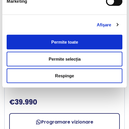
Marketing
Afişare
LIVRARE LA TINE ACASA
Permite toate
Porsche Cayenne
Permite selecția
2017
213500 km
Benzina
440 HP
Automata
4x4
Respinge
Bucuresti Odaii
€39.990
Programare vizionare