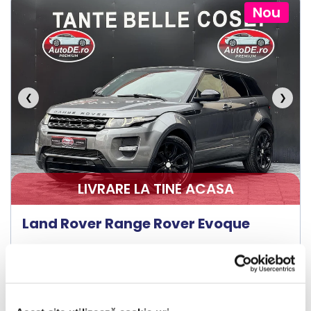
Nou
❮
❯
LIVRARE LA TINE ACASA
Land Rover Range Rover Evoque
2015
167076 km
Diesel
190 HP
Automata
4x4
Bucuresti Otopeni