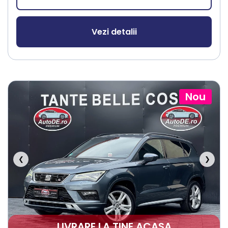
Vezi detalii
Nou
❮
❯
LIVRARE LA TINE ACASA