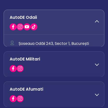
AutoDE Odaii
Șoseaua Odăii 243, Sector 1, București
0758 671 921
AutoDE Militari
0742 444 194
office.odaii@autode.ro
AutoDE Afumati
0758 338 428
office.militari@autode.ro