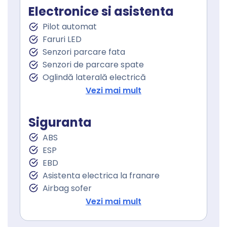
Keyless go
Electronice si asistenta
Pornire motor Keyless
Pilot automat
Senzor ploaie
Faruri LED
Geamuri fata electrice
Senzori parcare fata
Geamuri cu tenta
Senzori de parcare spate
Oglindă laterală electrică
Oglinzi exterioare rabatabile electric
Vezi mai mult
Asistenta la franare
Asistent staionare in rampa
Siguranta
Lumini de zi
ABS
Lumini de zi LED
ESP
Stopuri LED
EBD
Follow me home
Asistenta electrica la franare
Sistem Start Stop
Airbag sofer
Servodirecţie
Airbag pasager
Vezi mai mult