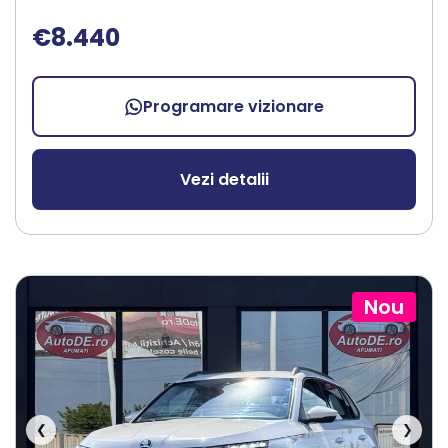
€8.440
Programare vizionare
Vezi detalii
Nou
❮
❯