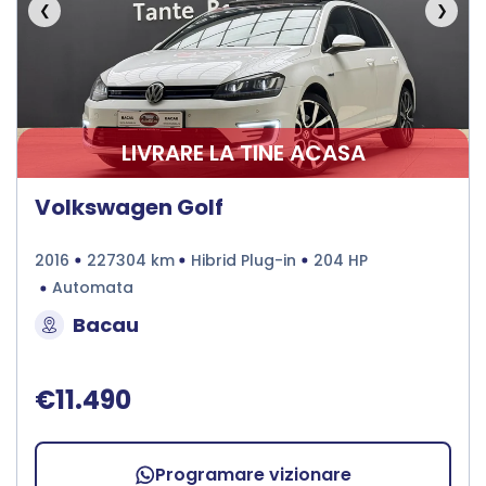
❮
❯
LIVRARE LA TINE ACASA
Volkswagen Golf
2016
227304 km
Hibrid Plug-in
204 HP
Automata
Bacau
€11.490
Programare vizionare