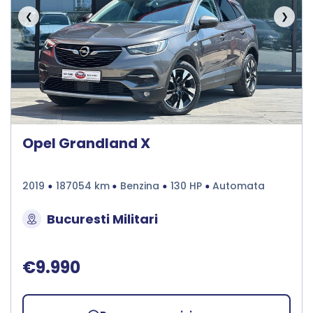
❮
❯
Opel Grandland X
2019
187054 km
Benzina
130 HP
Automata
Bucuresti Militari
€9.990