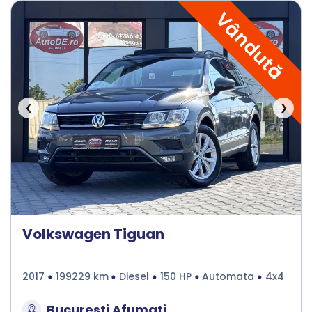
Vândută
❮
❯
Volkswagen Tiguan
2017
199229 km
Diesel
150 HP
Automata
4x4
Bucuresti Afumati