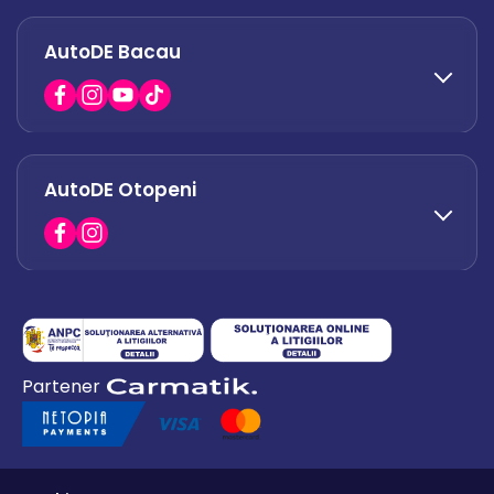
AutoDE Bacau
0751 628 054
office.afumati@autode.ro
AutoDE Otopeni
0730 063 852
0730 063 851
office.bacau@autode.ro
0754 649 360
Partener
office.premium@autode.ro