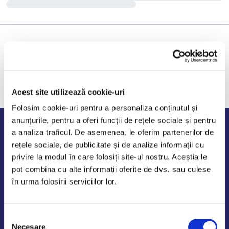
Acest site utilizează cookie-uri
Folosim cookie-uri pentru a personaliza conținutul și
anunțurile, pentru a oferi funcții de rețele sociale și pentru
Program de lucru
a analiza traficul. De asemenea, le oferim partenerilor de
rețele sociale, de publicitate și de analize informații cu
Luni - Vineri: 09:00-18:00
privire la modul în care folosiți site-ul nostru. Aceștia le
Sambata - Duminica: 10:00-14:00
pot combina cu alte informații oferite de dvs. sau culese
în urma folosirii serviciilor lor.
Selecția
AutoDE Odaii
Necesare