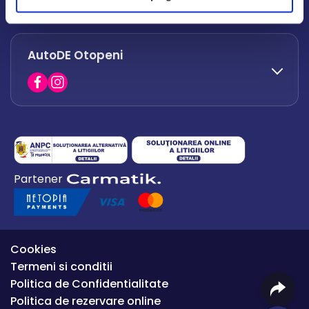
office.afumati@autode.ro
AutoDE Otopeni
0730 063 852
0730 063 851
office.bacau@autode.ro
0754 649 360
Partener
office.premium@autode.ro
Cookies
Termeni si conditii
Politica de Confidentialitate
Politica de rezervare online