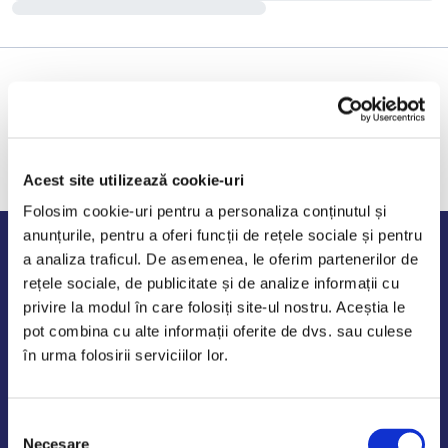
Acest site utilizează cookie-uri
Folosim cookie-uri pentru a personaliza conținutul și
anunțurile, pentru a oferi funcții de rețele sociale și pentru
Program de lucru
a analiza traficul. De asemenea, le oferim partenerilor de
rețele sociale, de publicitate și de analize informații cu
Luni - Vineri: 09:00-18:00
privire la modul în care folosiți site-ul nostru. Aceștia le
Sambata - Duminica: 10:00-14:00
pot combina cu alte informații oferite de dvs. sau culese
în urma folosirii serviciilor lor.
Selecția
AutoDE Odaii
Necesare