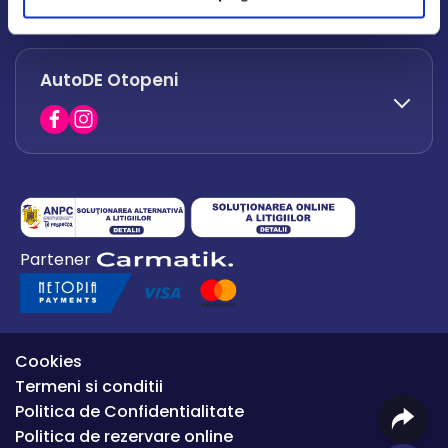
office.afumati@autode.ro
AutoDE Otopeni
0730 063 852
0730 063 851
office.bacau@autode.ro
0754 649 360
Partener
office.premium@autode.ro
Cookies
Termeni si conditii
Politica de Confidentialitate
Politica de rezervare online