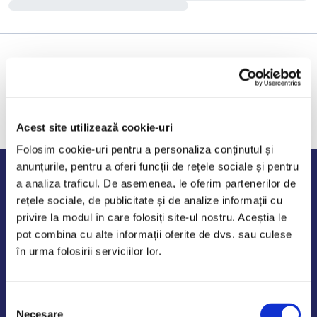
Acest site utilizează cookie-uri
Folosim cookie-uri pentru a personaliza conținutul și
anunțurile, pentru a oferi funcții de rețele sociale și pentru
Program de lucru
a analiza traficul. De asemenea, le oferim partenerilor de
rețele sociale, de publicitate și de analize informații cu
Luni - Vineri: 09:00-18:00
privire la modul în care folosiți site-ul nostru. Aceștia le
Sambata - Duminica: 10:00-14:00
pot combina cu alte informații oferite de dvs. sau culese
în urma folosirii serviciilor lor.
Selecția
AutoDE Odaii
Necesare