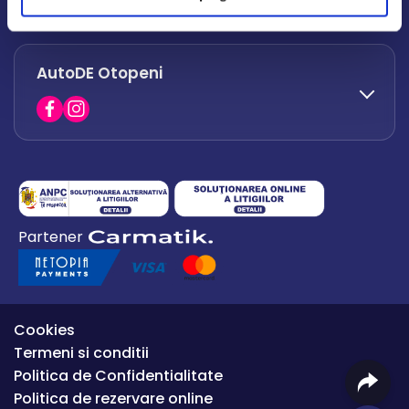
office.afumati@autode.ro
AutoDE Otopeni
0730 063 852
0730 063 851
office.bacau@autode.ro
0754 649 360
Partener
office.premium@autode.ro
Cookies
Termeni si conditii
Politica de Confidentialitate
Politica de rezervare online