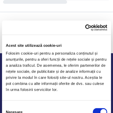
Acest site utilizează cookie-uri
Folosim cookie-uri pentru a personaliza conținutul și
anunțurile, pentru a oferi funcții de rețele sociale și pentru
Program de lucru
a analiza traficul. De asemenea, le oferim partenerilor de
rețele sociale, de publicitate și de analize informații cu
Luni - Vineri: 09:00-18:00
privire la modul în care folosiți site-ul nostru. Aceștia le
Sambata - Duminica: 10:00-14:00
pot combina cu alte informații oferite de dvs. sau culese
în urma folosirii serviciilor lor.
Selecția
AutoDE Odaii
Necesare