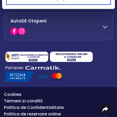
office.afumati@autode.ro
AutoDE Otopeni
0730 063 852
0730 063 851
office.bacau@autode.ro
0754 649 360
Partener
office.premium@autode.ro
Cookies
Termeni si conditii
Politica de Confidentialitate
Politica de rezervare online