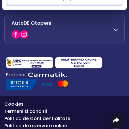
office.afumati@autode.ro
AutoDE Otopeni
0730 063 852
0730 063 851
office.bacau@autode.ro
0754 649 360
Partener
office.premium@autode.ro
Cookies
Termeni si conditii
Politica de Confidentialitate
Politica de rezervare online