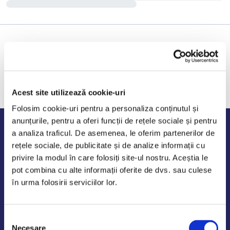
Acest site utilizează cookie-uri
Folosim cookie-uri pentru a personaliza conținutul și
anunțurile, pentru a oferi funcții de rețele sociale și pentru
Program de lucru
a analiza traficul. De asemenea, le oferim partenerilor de
rețele sociale, de publicitate și de analize informații cu
Luni - Vineri: 09:00-18:00
privire la modul în care folosiți site-ul nostru. Aceștia le
Sambata - Duminica: 10:00-14:00
pot combina cu alte informații oferite de dvs. sau culese
în urma folosirii serviciilor lor.
Selecția
AutoDE Odaii
Necesare