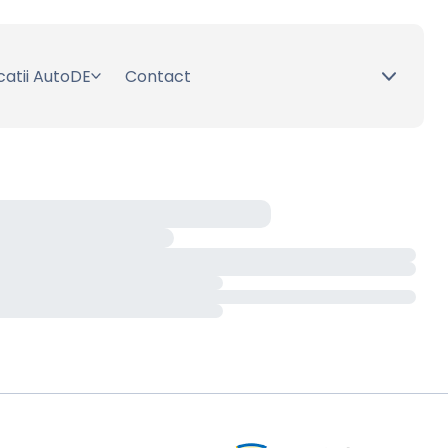
catii AutoDE
Contact