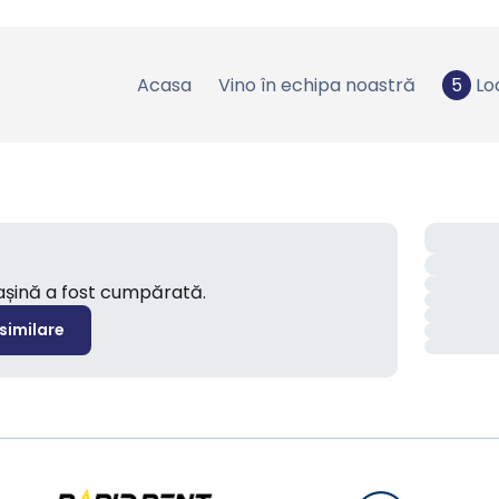
Acasa
Vino în echipa noastră
5
Lo
mașină a fost cumpărată.
 similare