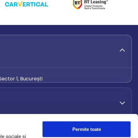
ector 1, București
de.ro
Permite toate
le sociale și