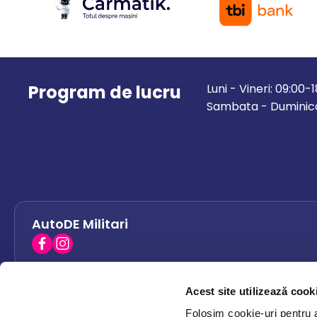
Program de lucru
Luni - Vineri: 09:00-
Sambata - Duminica
AutoDE Militari
Acest site utilizează cook
AutoDE Bacau
0758 338 428
Folosim cookie-uri pentru a 