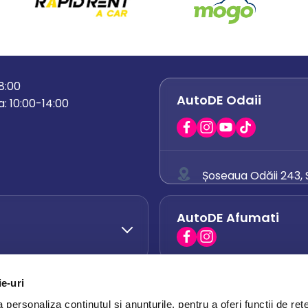
18:00
AutoDE Odaii
: 10:00-14:00
Șoseaua Odăii 243, S
0758 671 921
AutoDE Afumati
0742 444 194
office.odaii@auto
ie-uri
AutoDE Otopeni
0751 628 054
personaliza conținutul și anunțurile, pentru a oferi funcții de rețe