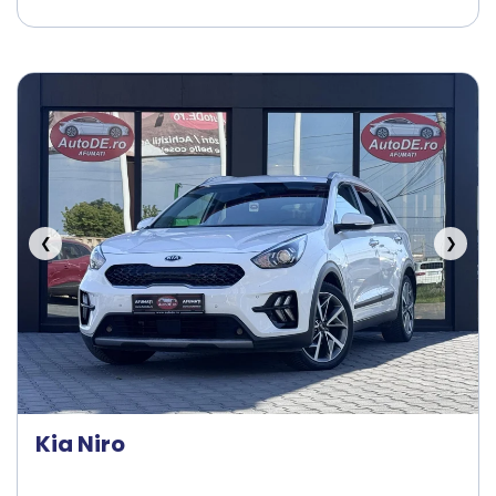
❮
❯
Kia Niro