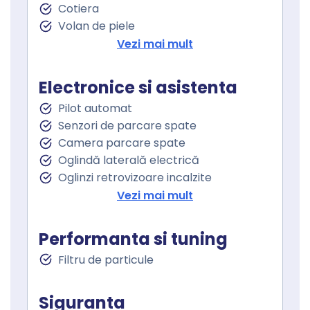
Cotiera
Volan de piele
Volan cu comenzi
Vezi mai mult
Senzor ploaie
Geamuri fata electrice
Electronice si asistenta
Geamuri cu tenta
Pilot automat
Senzori de parcare spate
Camera parcare spate
Oglindă laterală electrică
Oglinzi retrovizoare incalzite
Oglinzi exterioare rabatabile electric
Vezi mai mult
Asistent staionare in rampa
Lumini de zi
Performanta si tuning
Proiectoare ceata
Filtru de particule
Sistem Start Stop
Servodirecţie
Siguranta