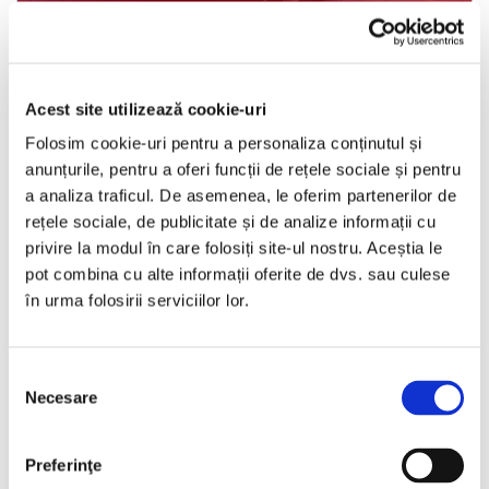
Ford Fiesta
2021
136150 km
Diesel
100 HP
Manuala
Acest site utilizează cookie-uri
Folosim cookie-uri pentru a personaliza conținutul și
Bucuresti Odaii
anunțurile, pentru a oferi funcții de rețele sociale și pentru
a analiza traficul. De asemenea, le oferim partenerilor de
TVA inclus si Deductibil
rețele sociale, de publicitate și de analize informații cu
€6.990
privire la modul în care folosiți site-ul nostru. Aceștia le
pot combina cu alte informații oferite de dvs. sau culese
€5.777 Net
în urma folosirii serviciilor lor.
Programare vizionare
Selecția
Necesare
consimțământului
Vezi detalii
Preferinţe