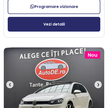
Programare vizionare
Vezi detalii
Nou
❮
❯