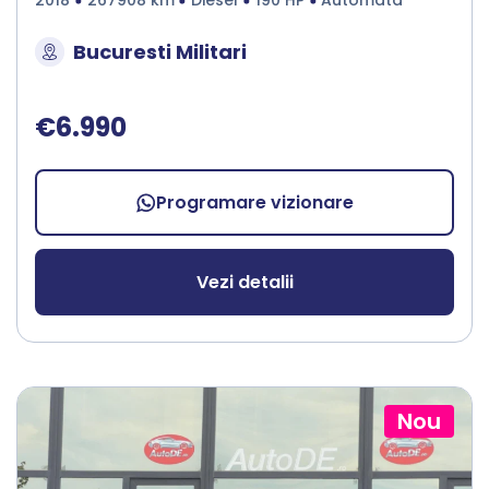
2018
267908 km
Diesel
190 HP
Automata
Bucuresti Militari
€6.990
Programare vizionare
Vezi detalii
Nou