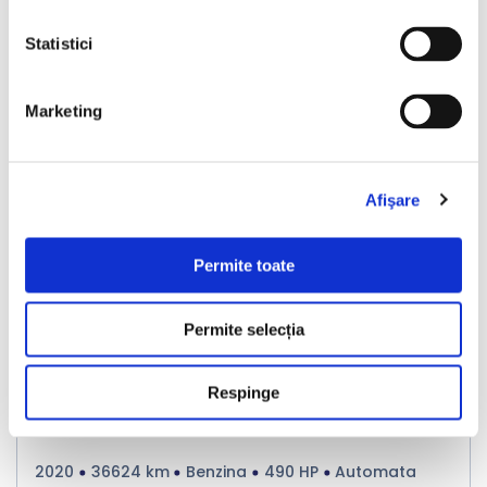
Statistici
Nou
Marketing
Afişare
❮
❯
Permite toate
Permite selecția
LIVRARE LA TINE ACASA
Respinge
Chevrolet Corvette
2020
36624 km
Benzina
490 HP
Automata