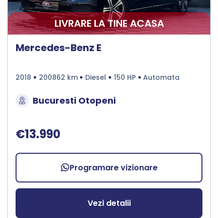
LIVRARE LA TINE ACASA
Mercedes-Benz E
2018
200862 km
Diesel
150 HP
Automata
Bucuresti Otopeni
€13.990
Programare vizionare
Vezi detalii