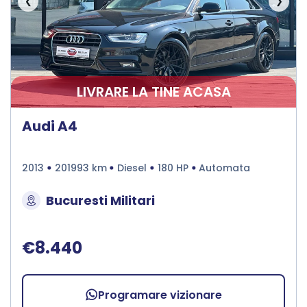
❮
❯
LIVRARE LA TINE ACASA
Audi A4
2013
201993 km
Diesel
180 HP
Automata
Bucuresti Militari
€8.440
Programare vizionare