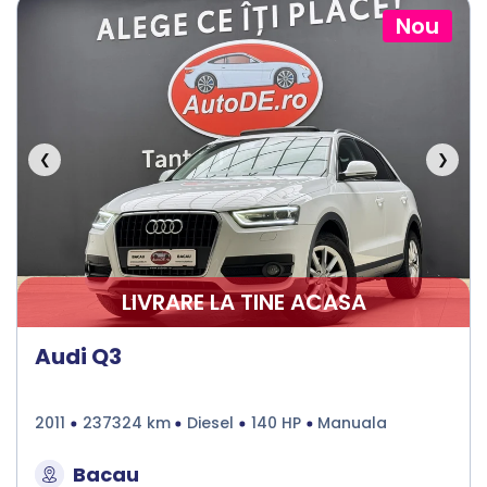
Nou
❮
❯
LIVRARE LA TINE ACASA
Audi Q3
2011
237324 km
Diesel
140 HP
Manuala
Bacau