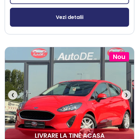
Vezi detalii
Nou
❮
❯
LIVRARE LA TINE ACASA