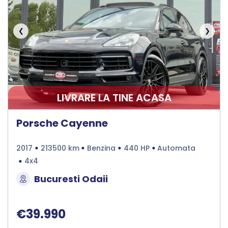
❮
❯
LIVRARE LA TINE ACASA
Porsche Cayenne
2017
213500 km
Benzina
440 HP
Automata
4x4
Bucuresti Odaii
€39.990