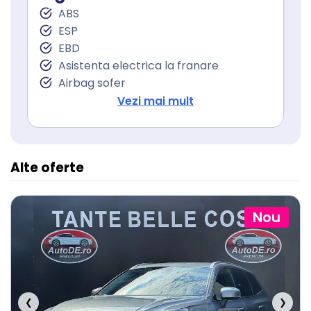
ABS
ESP
EBD
Asistenta electrica la franare
Airbag sofer
Airbag pasager
Vezi mai mult
Isofix (puncte de prindere a scaunului
pentru copii)
Alte oferte
Nou
❮
❯