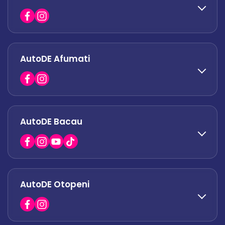
office.odaii@autode.ro
AutoDE Afumati
0758 338 428
office.militari@autode.ro
AutoDE Bacau
0751 628 054
office.afumati@autode.ro
AutoDE Otopeni
0730 063 852
0730 063 851