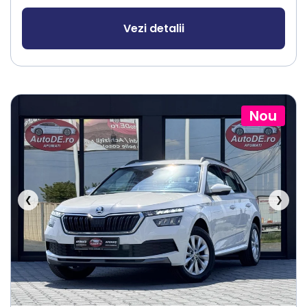
Vezi detalii
Nou
❮
❯