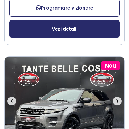
Programare vizionare
Vezi detalii
Nou
❮
❯