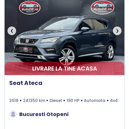
❮
❯
LIVRARE LA TINE ACASA
Seat Ateca
2018
241350 km
Diesel
190 HP
Automata
4x4
Bucuresti Otopeni