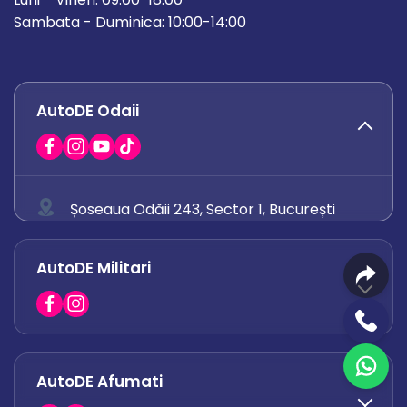
Sambata - Duminica: 10:00-14:00
AutoDE Odaii
Șoseaua Odăii 243, Sector 1, București
0758 671 921
AutoDE Militari
0742 444 194
office.odaii@autode.ro
AutoDE Afumati
0758 338 428