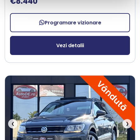
€8.440
Programare vizionare
Vezi detalii
Vândută
❮
❯