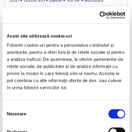
2021
136150 km
Diesel
100 HP
Manuala
Bucuresti Odaii
TVA inclus si Deductibil
€6.990
Acest site utilizează cookie-uri
Folosim cookie-uri pentru a personaliza conținutul și
€5.777 Net
anunțurile, pentru a oferi funcții de rețele sociale și pentru
a analiza traficul. De asemenea, le oferim partenerilor de
Programare vizionare
rețele sociale, de publicitate și de analize informații cu
privire la modul în care folosiți site-ul nostru. Aceștia le
pot combina cu alte informații oferite de dvs. sau culese
Vezi detalii
în urma folosirii serviciilor lor.
Selecția
Necesare
consimțământului