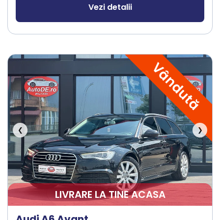
Vezi detalii
Vândută
❮
❯
LIVRARE LA TINE ACASA
Audi A6 Avant