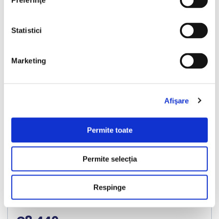
Vândută
Preferinţe
Statistici
❮
❯
Marketing
Afişare
LIVRARE LA TINE ACASA
Permite toate
Audi A4
Permite selecția
2013
201993 km
Diesel
180 HP
Automata
Bucuresti Militari
Respinge