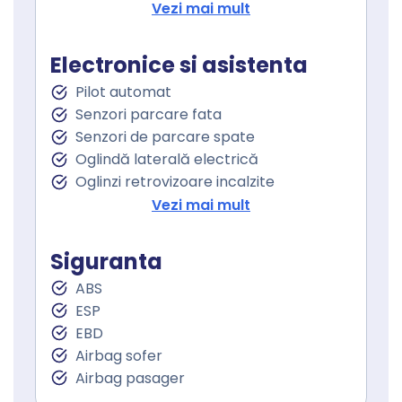
Volan cu comenzi
Vezi mai mult
Volan multifunctional
Geamuri fata electrice
Electronice si asistenta
Geamuri spate electrice
Pilot automat
Geamuri cu tenta
Senzori parcare fata
Senzori de parcare spate
Oglindă laterală electrică
Oglinzi retrovizoare incalzite
Oglinzi exterioare rabatabile electric
Vezi mai mult
Controlul tractiunii
Lumini de zi
Siguranta
Lumini de zi LED
ABS
Proiectoare ceata
ESP
Stopuri LED
EBD
Sistem Start Stop
Airbag sofer
Senzori presiune roti
Airbag pasager
Servodirecţie