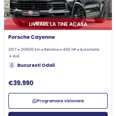
LIVRARE LA TINE ACASA
Porsche Cayenne
2017
213500 km
Benzina
440 HP
Automata
4x4
Bucuresti Odaii
€39.990
Programare vizionare