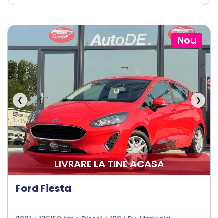
Nou
❮
❯
LIVRARE LA TINE ACASA
Ford Fiesta