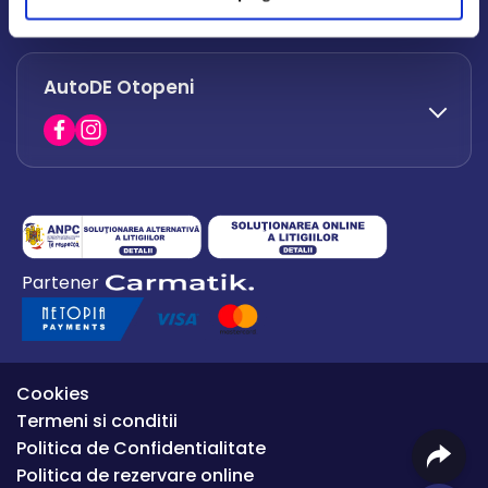
office.afumati@autode.ro
AutoDE Otopeni
0730 063 852
0730 063 851
office.bacau@autode.ro
0754 649 360
Partener
office.premium@autode.ro
Cookies
Termeni si conditii
Politica de Confidentialitate
Politica de rezervare online