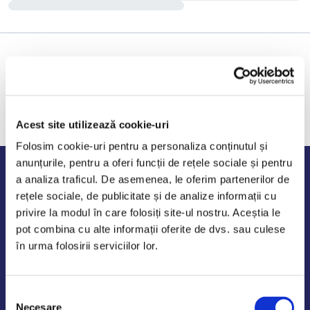
Acest site utilizează cookie-uri
Folosim cookie-uri pentru a personaliza conținutul și
anunțurile, pentru a oferi funcții de rețele sociale și pentru
Program de lucru
a analiza traficul. De asemenea, le oferim partenerilor de
rețele sociale, de publicitate și de analize informații cu
Luni - Vineri: 09:00-18:00
privire la modul în care folosiți site-ul nostru. Aceștia le
Sambata - Duminica: 10:00-14:00
pot combina cu alte informații oferite de dvs. sau culese
în urma folosirii serviciilor lor.
Selecția
AutoDE Odaii
Necesare