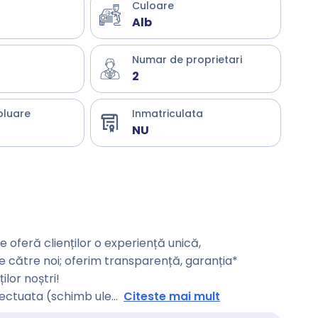
Culoare
Alb
Numar de proprietari
2
oluare
Inmatriculata
NU
oferă clienților o experiență unică,
de către noi; oferim transparență, garanția*
ilor noștri!
fectuata (schimb ule
...
Citeste mai mult