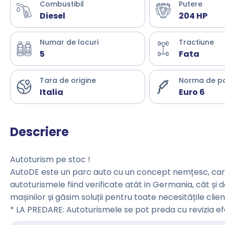
Combustibil
Putere
Diesel
204 HP
Numar de locuri
Tractiune
5
Fata
Tara de origine
Norma de p
Italia
Euro 6
Descriere
Autoturism pe stoc !
AutoDE este un parc auto cu un concept nemțesc, care 
autoturismele fiind verificate atât in Germania, cât și 
mașinilor și găsim soluții pentru toate necesitățile clienț
* LA PREDARE: Autoturismele se pot preda cu revizia e