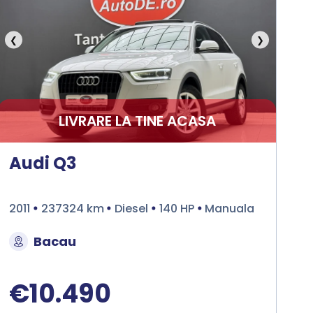
❮
❯
LIVRARE LA TINE ACASA
Audi Q3
2011
237324 km
Diesel
140 HP
Manuala
Bacau
€10.490