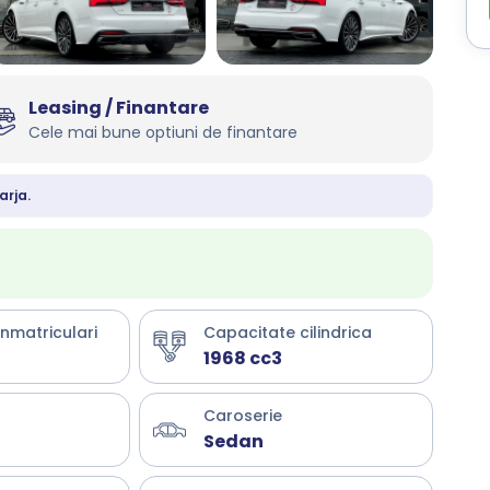
Leasing / Finantare
Cele mai bune optiuni de finantare
arja.
inmatriculari
Capacitate cilindrica
1968 cc3
Caroserie
Sedan