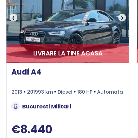
❮
❯
LIVRARE LA TINE ACASA
Audi A4
2013
201993 km
Diesel
180 HP
Automata
Bucuresti Militari
€8.440