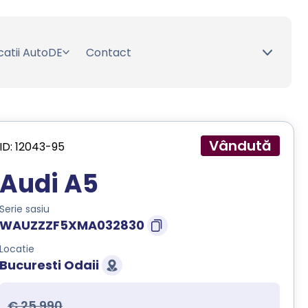
catii AutoDE
Contact
Vândută
ID: 12043-95
Audi A5
Serie sasiu
WAUZZZF5XMA032830
Locatie
Bucuresti Odaii
€ 25.990