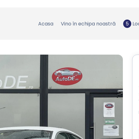
Acasa
Vino în echipa noastră
5
Lo