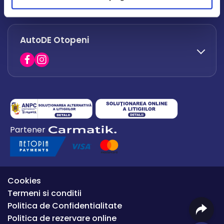
office.afumati@autode.ro
AutoDE Otopeni
0730 063 852
0730 063 851
office.bacau@autode.ro
0754 649 360
Partener
office.premium@autode.ro
Cookies
Termeni si conditii
Politica de Confidentialitate
Politica de rezervare online