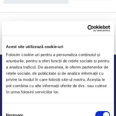
Acest site utilizează cookie-uri
Folosim cookie-uri pentru a personaliza conținutul și
anunțurile, pentru a oferi funcții de rețele sociale și pentru
Program de lucru
a analiza traficul. De asemenea, le oferim partenerilor de
rețele sociale, de publicitate și de analize informații cu
Luni - Vineri: 09:00-18:00
privire la modul în care folosiți site-ul nostru. Aceștia le
Sambata - Duminica: 10:00-14:00
pot combina cu alte informații oferite de dvs. sau culese
în urma folosirii serviciilor lor.
Selecția
AutoDE Odaii
Necesare