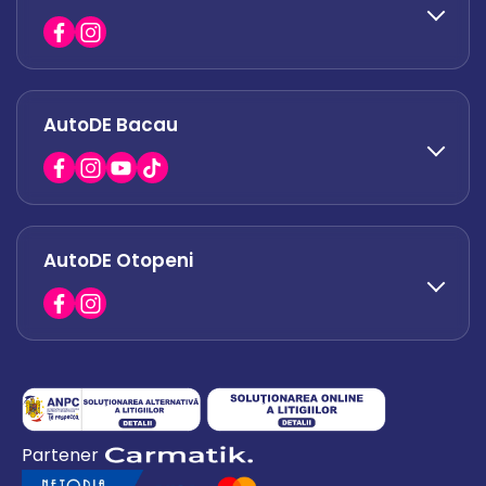
office.militari@autode.ro
AutoDE Bacau
0751 628 054
office.afumati@autode.ro
AutoDE Otopeni
0730 063 852
0730 063 851
office.bacau@autode.ro
0754 649 360
Partener
office.premium@autode.ro