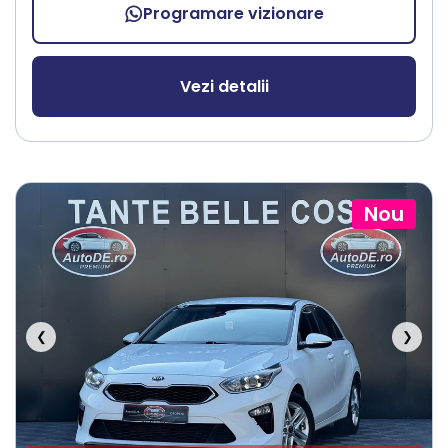
Programare vizionare
Vezi detalii
Nou
❮
❯