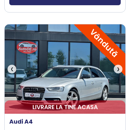
Vândută
❮
❯
LIVRARE LA TINE ACASA
Audi A4