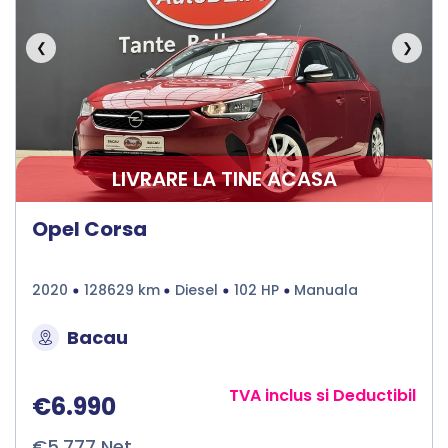
❮
❯
LIVRARE LA TINE ACASA
Opel Corsa
2020
128629 km
Diesel
102 HP
Manuala
Bacau
TVA inclus si Deductibil
€6.990
€5.777 Net