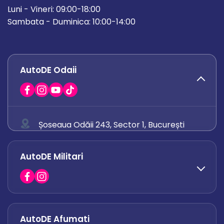
Luni - Vineri: 09:00-18:00
Sambata - Duminica: 10:00-14:00
AutoDE Odaii
Șoseaua Odăii 243, Sector 1, București
0758 671 921
AutoDE Militari
0742 444 194
office.odaii@autode.ro
AutoDE Afumati
0758 338 428