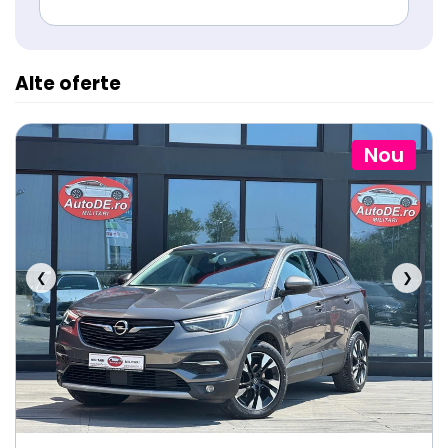
Alte oferte
Nou
❮
❯