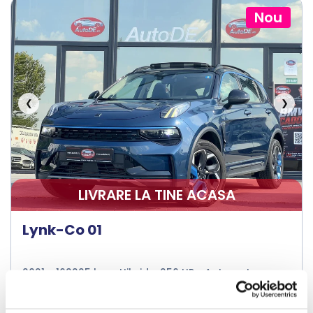
Nou
❮
❯
LIVRARE LA TINE ACASA
Lynk-Co 01
2021
162225 km
Hibrid
256 HP
Automata
Bucuresti Odaii