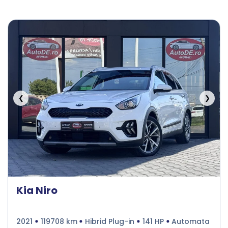
❮
❯
Kia Niro
2021
119708 km
Hibrid Plug-in
141 HP
Automata