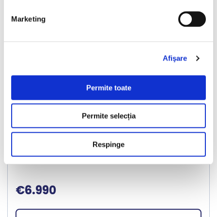
❮
❯
Marketing
Afişare
LIVRARE LA TINE ACASA
Permite toate
Audi A6 Avant
Permite selecția
2018
267908 km
Diesel
190 HP
Automata
Respinge
Bucuresti Militari
€6.990