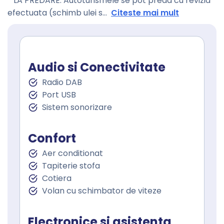
* LA PREDARE: Autoturismele se pot preda cu revizia
efectuata (schimb ulei s
...
Citeste mai mult
Audio si Conectivitate
Radio DAB
Port USB
Sistem sonorizare
Confort
Aer conditionat
Tapiterie stofa
Cotiera
Volan cu schimbator de viteze
Electronice si asistenta