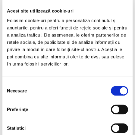
Acest site utilizează cookie-uri
TVA inclus si Deductibil
€16.990
Folosim cookie-uri pentru a personaliza conținutul și
anunțurile, pentru a oferi funcții de rețele sociale și pentru
€14.041 Net
a analiza traficul. De asemenea, le oferim partenerilor de
rețele sociale, de publicitate și de analize informații cu
Programare vizionare
privire la modul în care folosiți site-ul nostru. Aceștia le
pot combina cu alte informații oferite de dvs. sau culese
în urma folosirii serviciilor lor.
Vezi detalii
Selecția
Necesare
consimțământului
Vândută
Preferinţe
Statistici