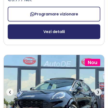
Programare vizionare
Vezi detalii
Nou
❮
❯