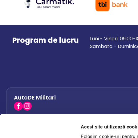
Program de lucru
Luni - Vineri: 09:00-
Sambata - Duminica
AutoDE Militari
Acest site utilizează cook
AutoDE Bacau
0758 338 428
Folosim cookie-uri pentru a 