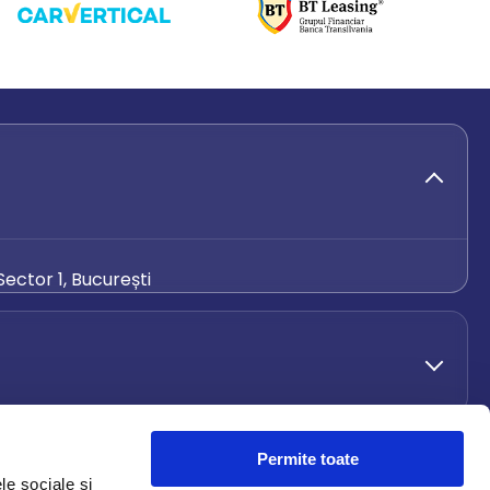
ector 1, București
de.ro
Permite toate
le sociale și