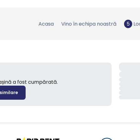
Acasa
Vino în echipa noastră
5
Lo
mașină a fost cumpărată.
 similare