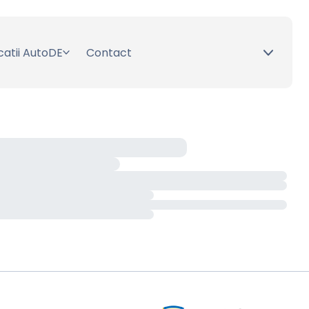
catii AutoDE
Contact