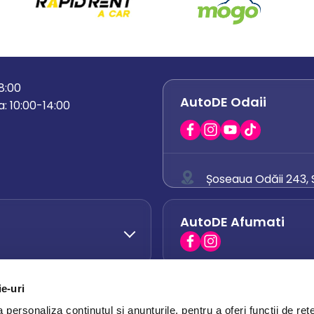
18:00
AutoDE Odaii
: 10:00-14:00
Șoseaua Odăii 243, S
0758 671 921
AutoDE Afumati
0742 444 194
office.odaii@auto
ie-uri
AutoDE Otopeni
0751 628 054
personaliza conținutul și anunțurile, pentru a oferi funcții de rețe