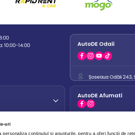
18:00
AutoDE Odaii
: 10:00-14:00
Șoseaua Odăii 243, S
0758 671 921
AutoDE Afumati
0742 444 194
office.odaii@auto
ie-uri
AutoDE Otopeni
0751 628 054
personaliza conținutul și anunțurile, pentru a oferi funcții de rețe