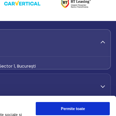
ector 1, București
de.ro
Permite toate
le sociale și