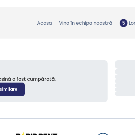
Acasa
Vino în echipa noastră
5
Lo
mașină a fost cumpărată.
 similare