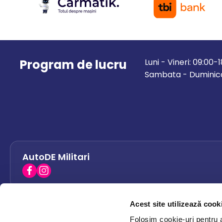
Program de lucru
Luni - Vineri: 09:00-
Sambata - Duminica
AutoDE Militari
Acest site utilizează cook
AutoDE Bacau
0758 338 428
Folosim cookie-uri pentru a 