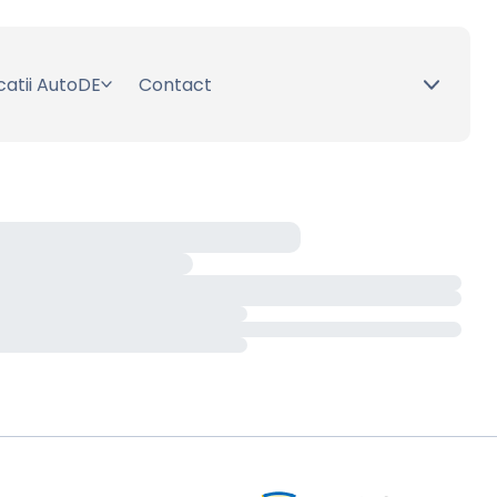
catii AutoDE
Contact