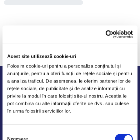
Acest site utilizează cookie-uri
Folosim cookie-uri pentru a personaliza conținutul și
anunțurile, pentru a oferi funcții de rețele sociale și pentru
Program de lucru
a analiza traficul. De asemenea, le oferim partenerilor de
rețele sociale, de publicitate și de analize informații cu
Luni - Vineri: 09:00-18:00
privire la modul în care folosiți site-ul nostru. Aceștia le
Sambata - Duminica: 10:00-14:00
pot combina cu alte informații oferite de dvs. sau culese
în urma folosirii serviciilor lor.
Selecția
AutoDE Odaii
Necesare