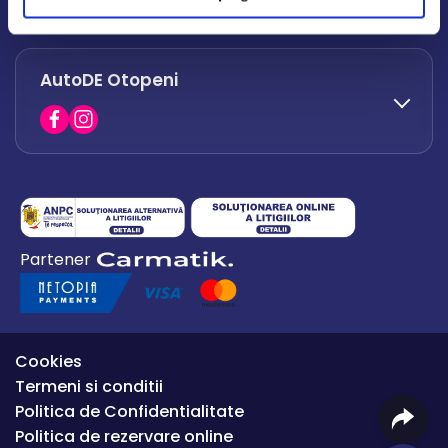
office.afumati@autode.ro
AutoDE Otopeni
0730 063 852
0730 063 851
office.bacau@autode.ro
0754 649 360
Partener
office.premium@autode.ro
Cookies
Termeni si conditii
Politica de Confidentialitate
Politica de rezervare online