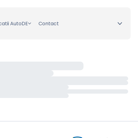
catii AutoDE
Contact