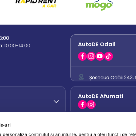
18:00
AutoDE Odaii
: 10:00-14:00
Șoseaua Odăii 243, S
0758 671 921
AutoDE Afumati
0742 444 194
office.odaii@auto
ie-uri
AutoDE Otopeni
0751 628 054
personaliza conținutul și anunțurile, pentru a oferi funcții de rețe