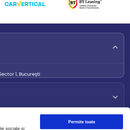
ector 1, București
de.ro
Permite toate
le sociale și