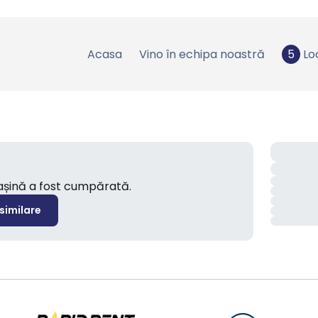
Acasa
Vino în echipa noastră
5
Lo
mașină a fost cumpărată.
 similare