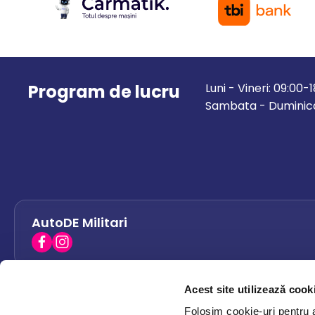
Program de lucru
Luni - Vineri: 09:00-
Sambata - Duminica
AutoDE Militari
Acest site utilizează cook
AutoDE Bacau
0758 338 428
Folosim cookie-uri pentru a 