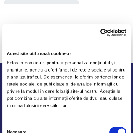
Acest site utilizează cookie-uri
Folosim cookie-uri pentru a personaliza conținutul și
anunțurile, pentru a oferi funcții de rețele sociale și pentru
Program de lucru
a analiza traficul. De asemenea, le oferim partenerilor de
rețele sociale, de publicitate și de analize informații cu
Luni - Vineri: 09:00-18:00
privire la modul în care folosiți site-ul nostru. Aceștia le
Sambata - Duminica: 10:00-14:00
pot combina cu alte informații oferite de dvs. sau culese
în urma folosirii serviciilor lor.
Selecția
AutoDE Odaii
Necesare