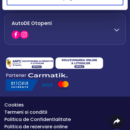
office.afumati@autode.ro
AutoDE Otopeni
0730 063 852
0730 063 851
office.bacau@autode.ro
0754 649 360
Partener
office.premium@autode.ro
Cookies
Termeni si conditii
Politica de Confidentialitate
Politica de rezervare online