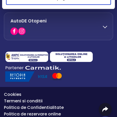
office.afumati@autode.ro
AutoDE Otopeni
0730 063 852
0730 063 851
office.bacau@autode.ro
0754 649 360
Partener
office.premium@autode.ro
Cookies
Termeni si conditii
Politica de Confidentialitate
Politica de rezervare online