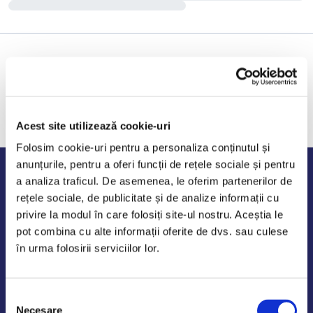
Acest site utilizează cookie-uri
Folosim cookie-uri pentru a personaliza conținutul și
anunțurile, pentru a oferi funcții de rețele sociale și pentru
Program de lucru
a analiza traficul. De asemenea, le oferim partenerilor de
rețele sociale, de publicitate și de analize informații cu
Luni - Vineri: 09:00-18:00
privire la modul în care folosiți site-ul nostru. Aceștia le
Sambata - Duminica: 10:00-14:00
pot combina cu alte informații oferite de dvs. sau culese
în urma folosirii serviciilor lor.
Selecția
AutoDE Odaii
Necesare