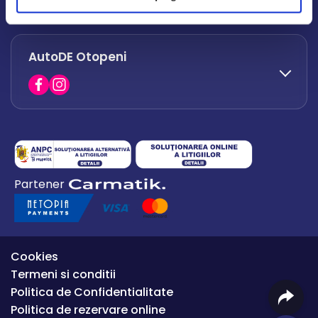
office.afumati@autode.ro
AutoDE Otopeni
0730 063 852
0730 063 851
office.bacau@autode.ro
0754 649 360
Partener
office.premium@autode.ro
Cookies
Termeni si conditii
Politica de Confidentialitate
Politica de rezervare online