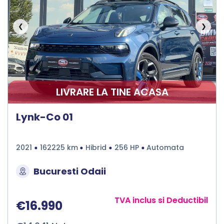
❮
❯
LIVRARE LA TINE ACASA
Lynk-Co 01
2021
162225 km
Hibrid
256 HP
Automata
Bucuresti Odaii
TVA inclus si Deductibil
€16.990