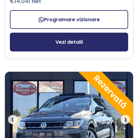
€14.041 Net
Programare vizionare
Vezi detalii
Rezervată
❮
❯