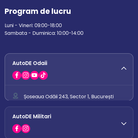
Program de lucru
Luni - Vineri: 09:00-18:00
Sambata - Duminica: 10:00-14:00
AutoDE Odaii
Șoseaua Odăii 243, Sector 1, București
0758 671 921
AutoDE Militari
0742 444 194
office.odaii@autode.ro