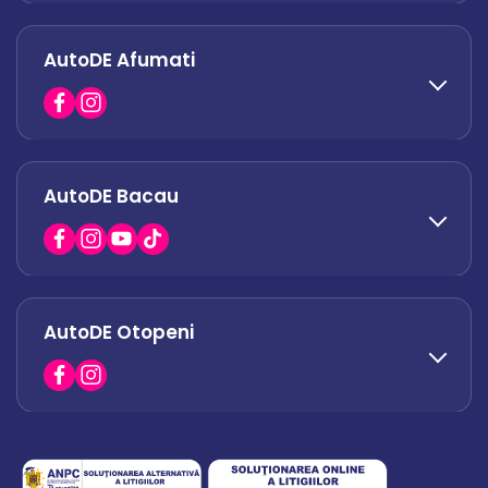
AutoDE Afumati
0758 338 428
office.militari@autode.ro
AutoDE Bacau
0751 628 054
office.afumati@autode.ro
AutoDE Otopeni
0730 063 852
0730 063 851
office.bacau@autode.ro