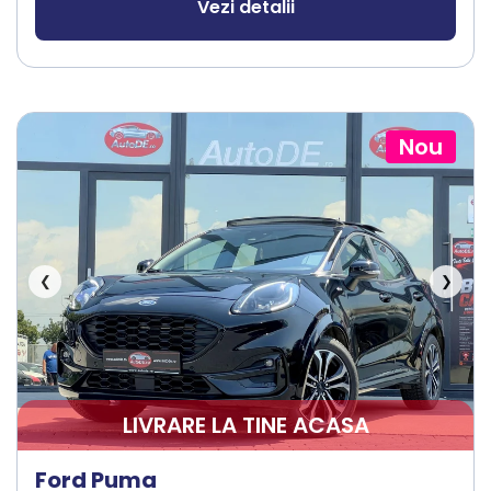
Vezi detalii
Nou
❮
❯
LIVRARE LA TINE ACASA
Ford Puma