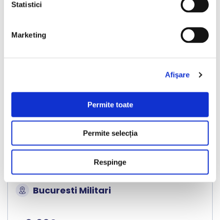
Vândută
Statistici
Marketing
❮
❯
Afişare
Permite toate
LIVRARE LA TINE ACASA
Permite selecția
Audi A6 Avant
Respinge
2018
267908 km
Diesel
190 HP
Automata
Bucuresti Militari