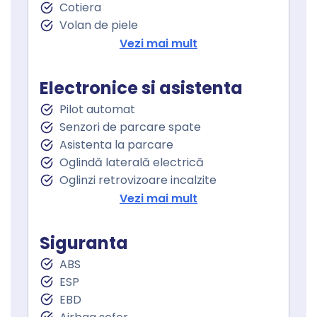
Cotiera
Volan de piele
Volan cu comenzi
Vezi mai mult
Keyless go
Senzor ploaie
Electronice si asistenta
Geamuri fata electrice
Pilot automat
Geamuri spate electrice
Senzori de parcare spate
Asistenta la parcare
Oglindă laterală electrică
Oglinzi retrovizoare incalzite
Oglinzi exterioare rabatabile electric
Vezi mai mult
Asistenta la franare
Asistent staionare in rampa
Siguranta
Lumini de zi
ABS
Lumini de zi LED
ESP
Proiectoare ceata
EBD
Sistem Start Stop