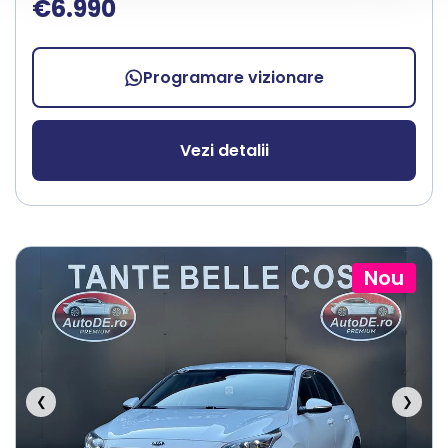
€6.990
Programare vizionare
Vezi detalii
Nou
❮
❯