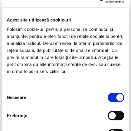
2016
239370 km
Diesel
272 HP
Automata
4x4
Acest site utilizează cookie-uri
Bacau
Folosim cookie-uri pentru a personaliza conținutul și
anunțurile, pentru a oferi funcții de rețele sociale și pentru
€12.490
a analiza traficul. De asemenea, le oferim partenerilor de
rețele sociale, de publicitate și de analize informații cu
privire la modul în care folosiți site-ul nostru. Aceștia le
pot combina cu alte informații oferite de dvs. sau culese
Programare vizionare
în urma folosirii serviciilor lor.
Vezi detalii
Selecția
Necesare
consimțământului
Preferinţe