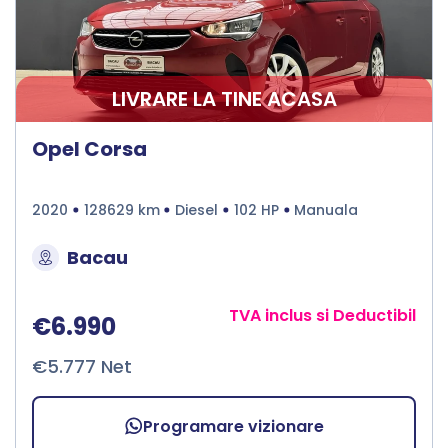
LIVRARE LA TINE ACASA
Opel Corsa
2020
128629 km
Diesel
102 HP
Manuala
Bacau
TVA inclus si Deductibil
€6.990
€5.777 Net
Programare vizionare