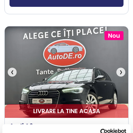
Nou
❮
❯
LIVRARE LA TINE ACASA
Audi A6