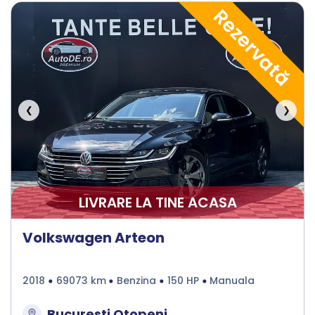
Rezervată
❮
❯
LIVRARE LA TINE ACASA
Volkswagen Arteon
2018
69073 km
Benzina
150 HP
Manuala
Bucuresti Otopeni