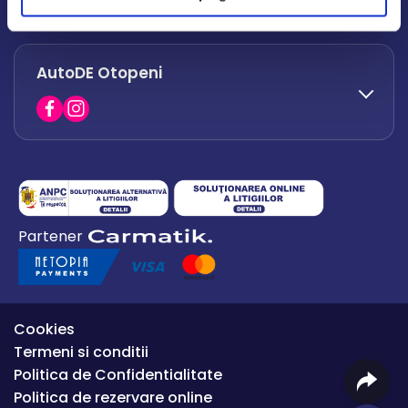
office.afumati@autode.ro
AutoDE Otopeni
0730 063 852
0730 063 851
office.bacau@autode.ro
0754 649 360
Partener
office.premium@autode.ro
Cookies
Termeni si conditii
Politica de Confidentialitate
Politica de rezervare online