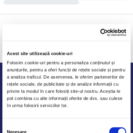
Acest site utilizează cookie-uri
Folosim cookie-uri pentru a personaliza conținutul și
anunțurile, pentru a oferi funcții de rețele sociale și pentru
Program de lucru
a analiza traficul. De asemenea, le oferim partenerilor de
rețele sociale, de publicitate și de analize informații cu
Luni - Vineri: 09:00-18:00
privire la modul în care folosiți site-ul nostru. Aceștia le
Sambata - Duminica: 10:00-14:00
pot combina cu alte informații oferite de dvs. sau culese
în urma folosirii serviciilor lor.
Selecția
AutoDE Odaii
Necesare