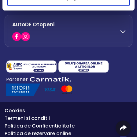
office.afumati@autode.ro
AutoDE Otopeni
0730 063 852
0730 063 851
office.bacau@autode.ro
0754 649 360
Partener
office.premium@autode.ro
Cookies
Termeni si conditii
Politica de Confidentialitate
Politica de rezervare online