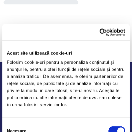
Acest site utilizează cookie-uri
Folosim cookie-uri pentru a personaliza conținutul și
anunțurile, pentru a oferi funcții de rețele sociale și pentru
Program de lucru
a analiza traficul. De asemenea, le oferim partenerilor de
rețele sociale, de publicitate și de analize informații cu
Luni - Vineri: 09:00-18:00
privire la modul în care folosiți site-ul nostru. Aceștia le
Sambata - Duminica: 10:00-14:00
pot combina cu alte informații oferite de dvs. sau culese
în urma folosirii serviciilor lor.
Selecția
AutoDE Odaii
Necesare