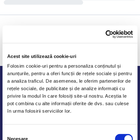
Acest site utilizează cookie-uri
Folosim cookie-uri pentru a personaliza conținutul și
anunțurile, pentru a oferi funcții de rețele sociale și pentru
Program de lucru
a analiza traficul. De asemenea, le oferim partenerilor de
rețele sociale, de publicitate și de analize informații cu
Luni - Vineri: 09:00-18:00
privire la modul în care folosiți site-ul nostru. Aceștia le
Sambata - Duminica: 10:00-14:00
pot combina cu alte informații oferite de dvs. sau culese
în urma folosirii serviciilor lor.
Selecția
AutoDE Odaii
Necesare