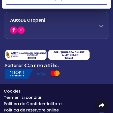
office.afumati@autode.ro
AutoDE Otopeni
0730 063 852
0730 063 851
office.bacau@autode.ro
0754 649 360
Partener
office.premium@autode.ro
Cookies
Termeni si conditii
Politica de Confidentialitate
Politica de rezervare online