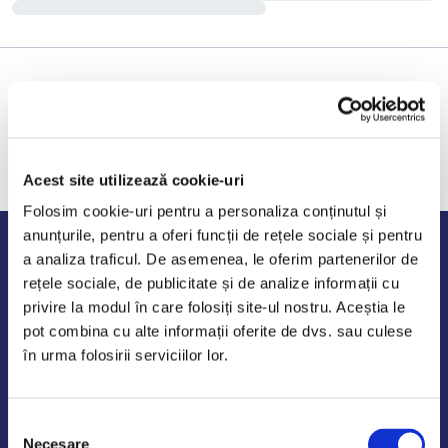
Acest site utilizează cookie-uri
Folosim cookie-uri pentru a personaliza conținutul și
anunțurile, pentru a oferi funcții de rețele sociale și pentru
Program de lucru
a analiza traficul. De asemenea, le oferim partenerilor de
rețele sociale, de publicitate și de analize informații cu
Luni - Vineri: 09:00-18:00
privire la modul în care folosiți site-ul nostru. Aceștia le
Sambata - Duminica: 10:00-14:00
pot combina cu alte informații oferite de dvs. sau culese
în urma folosirii serviciilor lor.
Selecția
AutoDE Odaii
Necesare