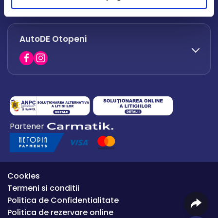
office.afumati@autode.ro
AutoDE Otopeni
0730 063 852
0730 063 851
office.bacau@autode.ro
0754 649 360
Partener
office.premium@autode.ro
Cookies
Termeni si conditii
Politica de Confidentialitate
Politica de rezervare online