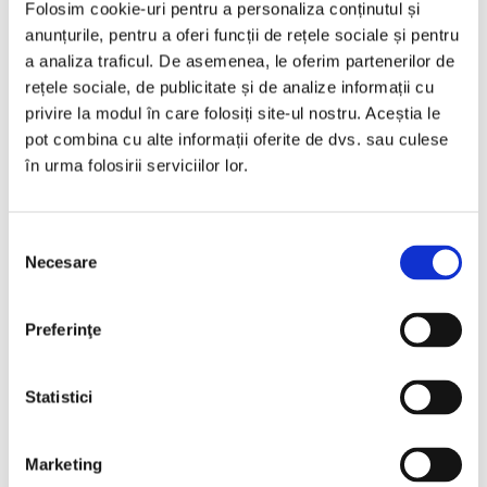
€5.777 Net
Folosim cookie-uri pentru a personaliza conținutul și
anunțurile, pentru a oferi funcții de rețele sociale și pentru
a analiza traficul. De asemenea, le oferim partenerilor de
Programare vizionare
rețele sociale, de publicitate și de analize informații cu
privire la modul în care folosiți site-ul nostru. Aceștia le
pot combina cu alte informații oferite de dvs. sau culese
Vezi detalii
în urma folosirii serviciilor lor.
Selecția
Necesare
consimțământului
Vândută
Preferinţe
Statistici
❮
❯
Marketing