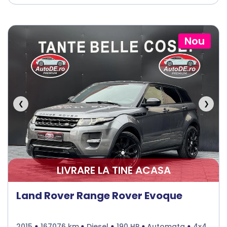
Nou
❮
❯
LIVRARE LA TINE ACASA
Land Rover Range Rover Evoque
2015
167076 km
Diesel
190 HP
Automata
4x4