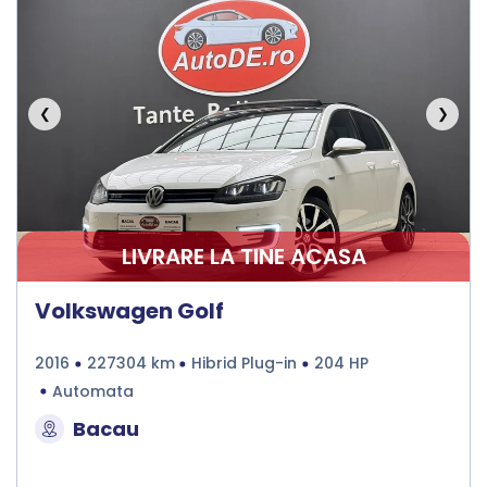
❮
❯
LIVRARE LA TINE ACASA
Volkswagen Golf
2016
227304 km
Hibrid Plug-in
204 HP
Automata
Bacau