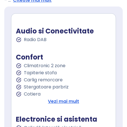
–
...
Citeste mai mult
Audio si Conectivitate
Radio DAB
Confort
Climatronic 2 zone
Tapiterie stofa
Carlig remorcare
Stergatoare parbriz
Cotiera
Cotiera spate
Vezi mai mult
Volan de piele
Volan cu comenzi
Electronice si asistenta
Geamuri fata electrice