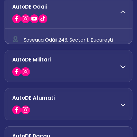
AutoDE Odaii
Șoseaua Odăii 243, Sector 1, București
0758 671 921
AutoDE Militari
0742 444 194
office.odaii@autode.ro
AutoDE Afumati
0758 338 428
office.militari@autode.ro
AutoDE Bacau