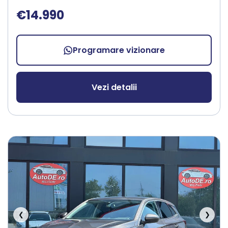
€14.990
Programare vizionare
Vezi detalii
❮
❯