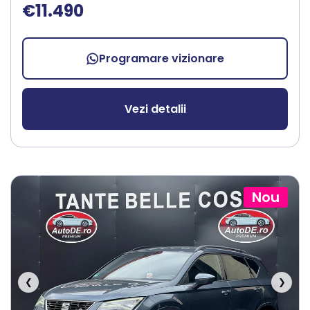
€11.490
Programare vizionare
Vezi detalii
Nou
❮
❯