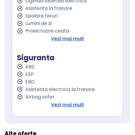
Oglindă laterală electrică
Geamuri spate electrice
Asistenta la franare
Geamuri cu tenta
Spalare faruri
Lumini de zi
Proiectoare ceata
Servodirecţie
Vezi mai mult
Siguranta
ABS
ESP
EBD
Asistenta electrica la franare
Airbag sofer
Airbag pasager
Vezi mai mult
Isofix (puncte de prindere a scaunului
pentru copii)
Alte oferte