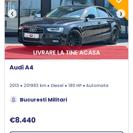
❮
❯
LIVRARE LA TINE ACASA
Audi A4
2013
201993 km
Diesel
180 HP
Automata
Bucuresti Militari
€8.440