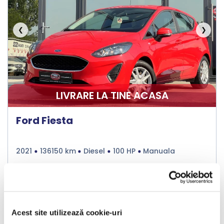
❮
❯
LIVRARE LA TINE ACASA
Ford Fiesta
2021
136150 km
Diesel
100 HP
Manuala
Bucuresti Odaii
TVA inclus si Deductibil
€6.990
Acest site utilizează cookie-uri