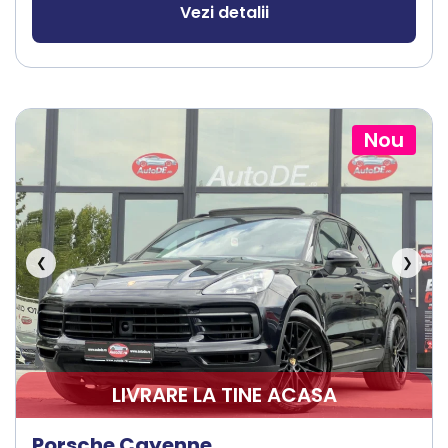
Vezi detalii
Nou
❮
❯
LIVRARE LA TINE ACASA
Porsche Cayenne