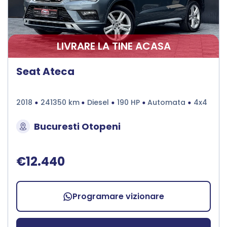
LIVRARE LA TINE ACASA
Seat Ateca
2018
241350 km
Diesel
190 HP
Automata
4x4
Bucuresti Otopeni
€12.440
Programare vizionare