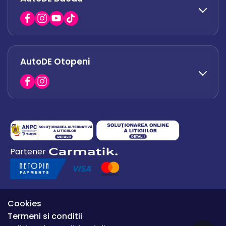
0751 628 054
office.afumati@autode.ro
AutoDE Otopeni
0730 063 852
0730 063 851
office.bacau@autode.ro
0754 649 360
Partener
office.premium@autode.ro
Cookies
Termeni si conditii