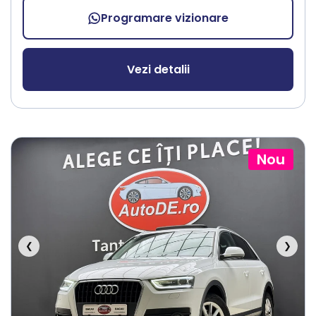
Programare vizionare
Vezi detalii
Nou
❮
❯